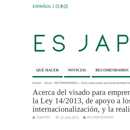
ESPAÑOL
I
日本語
QUÉ HACER
NOTICIAS
RECOMENDAMOS
Está en :
Inicio
»
RECOMENDAMOS
»
Acerca del visado para emprendedores e
Acerca del visado para empren
la Ley 14/2013, de apoyo a l
internacionalización, y la rea
ESJAPON
10, mar, 2015
RECOMENDAMOS