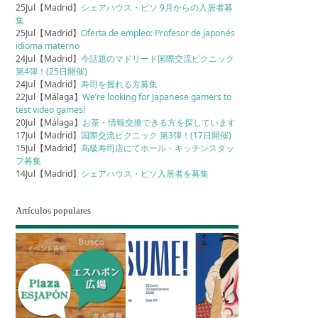
25Jul【Madrid】
シェアハウス・ピソ 9月からの入居者募
集
25Jul【Madrid】
Oferta de empleo: Profesor de japonés
idioma materno
24Jul【Madrid】
今話題のマドリード国際交流ピクニック
第4弾！(25日開催)
24Jul【Madrid】
寿司を握れる方募集
22Jul【Málaga】
We’re looking for Japanese gamers to
test video games!
20Jul【Málaga】
お茶・情報交換できる方を探しています
17Jul【Madrid】
国際交流ピクニック 第3弾！(17日開催)
15Jul【Madrid】
高級寿司店にてホール・キッチンスタッ
フ募集
14Jul【Madrid】
シェアハウス・ピソ入居者を募集
Artículos populares