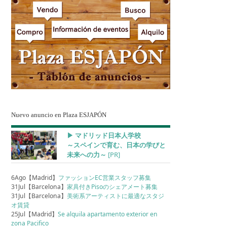
Nuevo anuncio en Plaza ESJAPÓN
▶︎ マドリッド日本人学校
～スペインで育む、日本の学びと
未来への力～
[PR]
6Ago【Madrid】
ファッションEC営業スタッフ募集
31Jul【Barcelona】
家具付きPisoのシェアメート募集
31Jul【Barcelona】
美術系アーティストに最適なスタジ
オ賃貸
25Jul【Madrid】
Se alquila apartamento exterior en
zona Pacifico