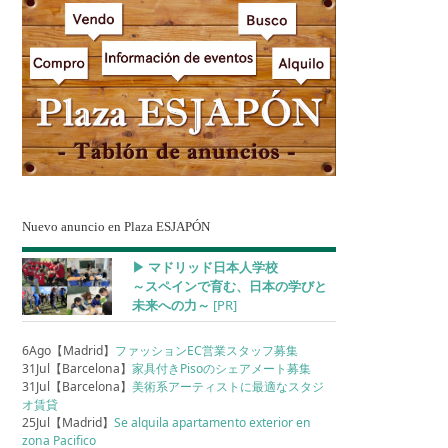
Nuevo anuncio en Plaza ESJAPÓN
▶︎ マドリッド日本人学校
～スペインで育む、日本の学びと
未来への力～
[PR]
6Ago【Madrid】
ファッションEC営業スタッフ募集
31Jul【Barcelona】
家具付きPisoのシェアメート募集
31Jul【Barcelona】
美術系アーティストに最適なスタジ
オ賃貸
25Jul【Madrid】
Se alquila apartamento exterior en
zona Pacifico