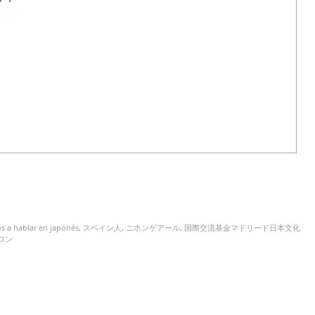
s a hablar en japonés
,
スペイン人
,
ニホンゲアール
,
国際交流基金マドリード日本文化
ロン