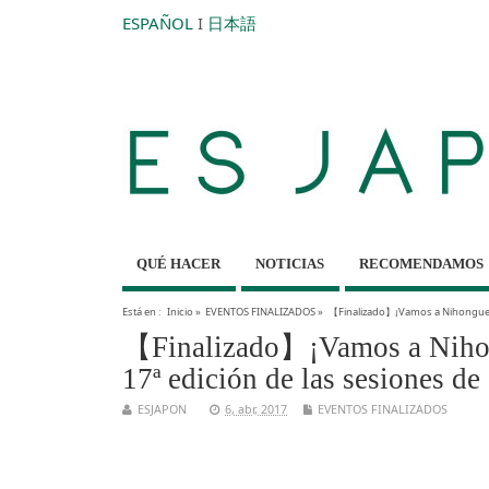
ESPAÑOL
I
日本語
QUÉ HACER
NOTICIAS
RECOMENDAMOS
Está en :
Inicio
»
EVENTOS FINALIZADOS
»
【Finalizado】¡Vamos a Nihonguear
【Finalizado】¡Vamos a Nihong
17ª edición de las sesiones de
ESJAPON
6, abr, 2017
EVENTOS FINALIZADOS