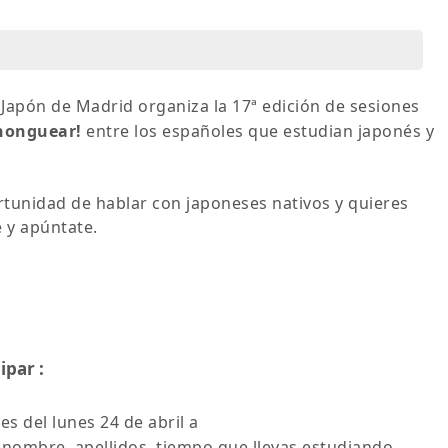
 Japón de Madrid organiza la 17ª edición de sesiones
honguear!
entre los españoles que estudian japonés y
rtunidad de hablar con japoneses nativos y quieres
 y apúntate.
ipar :
tes del lunes 24 de abril a
 nombre, apellidos, tiempo que llevas estudiando