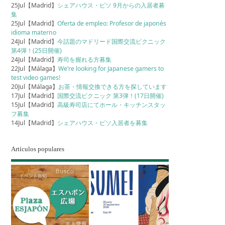
25Jul【Madrid】
シェアハウス・ピソ 9月からの入居者募
集
25Jul【Madrid】
Oferta de empleo: Profesor de japonés
idioma materno
24Jul【Madrid】
今話題のマドリード国際交流ピクニック
第4弾！(25日開催)
24Jul【Madrid】
寿司を握れる方募集
22Jul【Málaga】
We’re looking for Japanese gamers to
test video games!
20Jul【Málaga】
お茶・情報交換できる方を探しています
17Jul【Madrid】
国際交流ピクニック 第3弾！(17日開催)
15Jul【Madrid】
高級寿司店にてホール・キッチンスタッ
フ募集
14Jul【Madrid】
シェアハウス・ピソ入居者を募集
Artículos populares