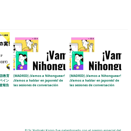
本語教育
[MADRID] ¡Vamos a Nihonguear!
[MADRID] ¡Vamos a Nihonguear!
ペイン
¡Vamos a hablar en japonés! de
¡Vamos a hablar en japonés! de
査報告
las sesiones de conversación
las sesiones de conversación
El Sr. Yoshiaki Kojiro fue galardonado con el premio especial del