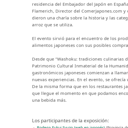
residencia del Embajador del Japón en España
Flamerich, Director del ComerJapones.com y 
dieron una charla sobre la historia y las cate
arroz que se utiliza.
El evento sirvió para el encuentro de los pro
alimentos japoneses con sus posibles compr
Desde que “Washoku: tradiciones culinarias de 
Patrimonio Cultural Inmaterial de la Humanid
gastronómicos japoneses comienzan a llamar 
nuevas experiencias. En el evento, se ofrecía
De la misma forma que en los restaurantes j
que llegue el momento en que podamos encon
una bebida más.
Los participantes de la exposición:
・
Bodega Fukui Syuzo (web en japonés)
(Provincia de