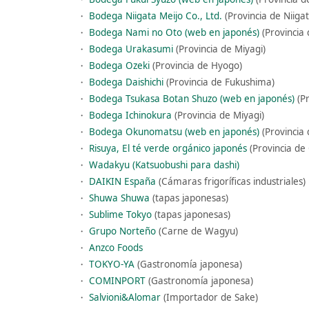
・
Bodega Niigata Meijo Co., Ltd.
(Provincia de Niiga
・
Bodega Nami no Oto (web en japonés)
(Provincia
・
Bodega Urakasumi
(Provincia de Miyagi)
・
Bodega Ozeki
(Provincia de Hyogo)
・
Bodega Daishichi
(Provincia de Fukushima)
・
Bodega Tsukasa Botan Shuzo (web en japonés)
(Pr
・
Bodega Ichinokura
(Provincia de Miyagi)
・
Bodega Okunomatsu (web en japonés)
(Provincia
・
Risuya, El té verde orgánico japonés
(Provincia de 
・
Wadakyu (Katsuobushi para dashi)
・
DAIKIN España
(Cámaras frigoríficas industriales)
・
Shuwa Shuwa
(tapas japonesas)
・
Sublime Tokyo
(tapas japonesas)
・
Grupo Norteño
(Carne de Wagyu)
・
Anzco Foods
・
TOKYO-YA
(Gastronomía japonesa)
・
COMINPORT
(Gastronomía japonesa)
・
Salvioni&Alomar
(Importador de Sake)