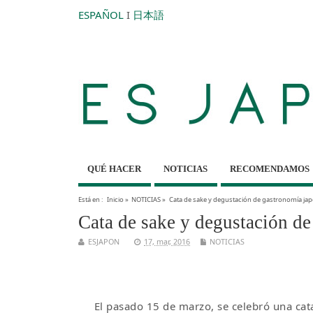
ESPAÑOL
I
日本語
QUÉ HACER
NOTICIAS
RECOMENDAMOS
Está en :
Inicio
»
NOTICIAS
»
Cata de sake y degustación de gastronomía ja
Cata de sake y degustación d
ESJAPON
17, mar, 2016
NOTICIAS
El pasado 15 de marzo, se celebró una cat