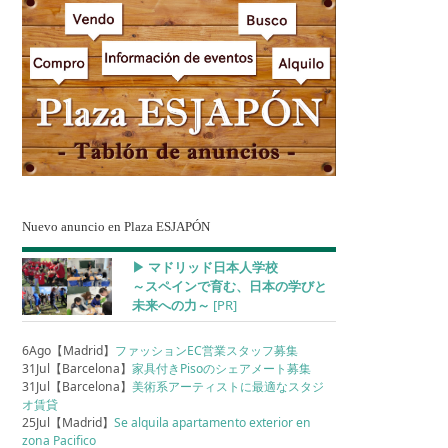
Nuevo anuncio en Plaza ESJAPÓN
▶︎ マドリッド日本人学校
～スペインで育む、日本の学びと
未来への力～
[PR]
6Ago【Madrid】
ファッションEC営業スタッフ募集
31Jul【Barcelona】
家具付きPisoのシェアメート募集
31Jul【Barcelona】
美術系アーティストに最適なスタジ
オ賃貸
25Jul【Madrid】
Se alquila apartamento exterior en
zona Pacifico