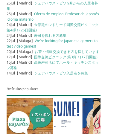
25Jul【Madrid】
シェアハウス・ピソ 9月からの入居者募
集
25Jul【Madrid】
Oferta de empleo: Profesor de japonés
idioma materno
24Jul【Madrid】
今話題のマドリード国際交流ピクニック
第4弾！(25日開催)
24Jul【Madrid】
寿司を握れる方募集
22Jul【Málaga】
We’re looking for Japanese gamers to
test video games!
20Jul【Málaga】
お茶・情報交換できる方を探しています
17Jul【Madrid】
国際交流ピクニック 第3弾！(17日開催)
15Jul【Madrid】
高級寿司店にてホール・キッチンスタッ
フ募集
14Jul【Madrid】
シェアハウス・ピソ入居者を募集
Artículos populares