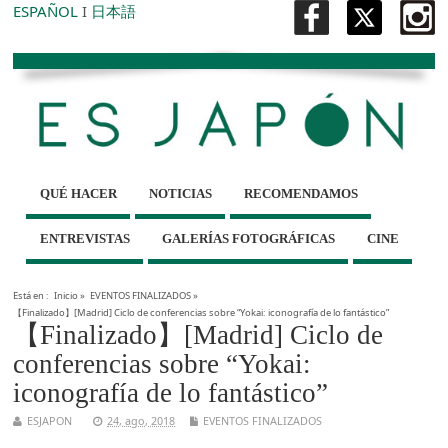
ESPAÑOL
I
日本語
QUÉ HACER
NOTICIAS
RECOMENDAMOS
ENTREVISTAS
GALERÍAS FOTOGRÁFICAS
CINE
Está en :
Inicio
»
EVENTOS FINALIZADOS
»
【Finalizado】[Madrid] Ciclo de conferencias sobre “Yokai: iconografía de lo fantástico”
【Finalizado】[Madrid] Ciclo de
conferencias sobre “Yokai:
iconografía de lo fantástico”
ESJAPON
24, ago, 2018
EVENTOS FINALIZADOS