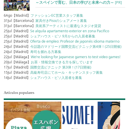
～スペインで育む、日本の学びと未来への力～
[PR]
6Ago【Madrid】
ファッションEC営業スタッフ募集
31Jul【Barcelona】
家具付きPisoのシェアメート募集
31Jul【Barcelona】
美術系アーティストに最適なスタジオ賃貸
25Jul【Madrid】
Se alquila apartamento exterior en zona Pacifico
25Jul【Madrid】
シェアハウス・ピソ 9月からの入居者募集
25Jul【Madrid】
Oferta de empleo: Profesor de japonés idioma materno
24Jul【Madrid】
今話題のマドリード国際交流ピクニック第4弾！(25日開催)
24Jul【Madrid】
寿司を握れる方募集
22Jul【Málaga】
We’re looking for Japanese gamers to test video games!
20Jul【Málaga】
お茶・情報交換できる方を探しています
17Jul【Madrid】
国際交流ピクニック 第3弾！(17日開催)
15Jul【Madrid】
高級寿司店にてホール・キッチンスタッフ募集
14Jul【Madrid】
シェアハウス・ピソ入居者を募集
Artículos populares