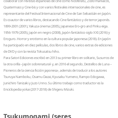
colaborar con revistas españolas de cine como Nosferatu, 2.000 maníacos,
Quatermass y Cine-bis y con varios festivales internacionales de cine, es
representante del Festival Internacional de Cine de San Sebastián en Japón.
Es coautor de varios libros, destacando Cine fantástico y de terror japonés.
1899-2001 (2001), Yakuza cinema (2005), Japanese Ero-gro and Pinku eiga.
1956-1979 (2005), Japón en negro (2008), Japón fantástico siglo XXI (2016) y
Eroguro. Horror y erotismo en la cultura popular japonesa (2018). En Japón
ha participado en diez películas, dos libros de cine, varios extras de ediciones
de DVD y con la revista Tokusatsu hiho.
Para Satori Ediciones escribió en 2013 su primer libro en solitario, Susurros de
la otra orilla –Japón sobrenatural- y, en 2016 el segundo, Destellos de Luna –
Pioneros de la ciencia ficción japonesa-, además de traducir a los autores
Tsuruya Namboku, Osamu Dazai, Kyusaku Yumeno, Rampo Edogawa,
Junichiro Tanizaki y Juzo Unno. Su último trabajo como traductor es la
Enciclopedia yokai (2017-2018) de Shigeru Mizuki.
Tsukumogami (seres