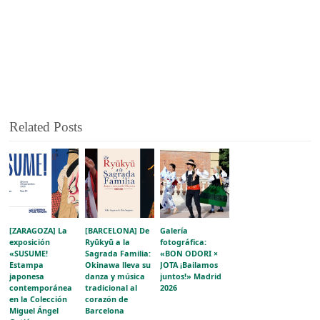
Related Posts
[ZARAGOZA] La
[BARCELONA] De
Galería
exposición
Ryūkyū a la
fotográfica:
«SUSUME!
Sagrada Familia:
«BON ODORI ×
Estampa
Okinawa lleva su
JOTA ¡Bailamos
japonesa
danza y música
juntos!» Madrid
contemporánea
tradicional al
2026
en la Colección
corazón de
Miguel Ángel
Barcelona