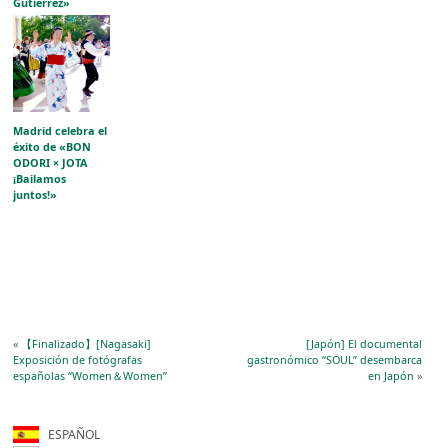
Gutiérrez»
acerca la
evolución del
grabado japonés
al público
aragonés
Madrid celebra el
éxito de «BON
ODORI × JOTA
¡Bailamos
juntos!»
«
【Finalizado】[Nagasaki]
[Japón] El documental
Exposición de fotógrafas
gastronómico “SOUL” desembarca
españolas “Women＆Women”
en Japón
»
ESPAÑOL