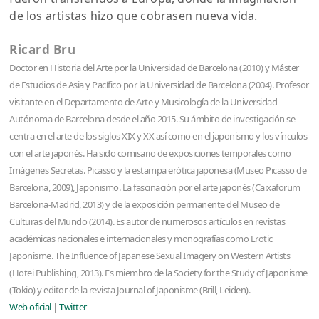
de los artistas hizo que cobrasen nueva vida.
Ricard Bru
Doctor en Historia del Arte por la Universidad de Barcelona (2010) y Máster
de Estudios de Asia y Pacífico por la Universidad de Barcelona (2004). Profesor
visitante en el Departamento de Arte y Musicología de la Universidad
Autónoma de Barcelona desde el año 2015. Su ámbito de investigación se
centra en el arte de los siglos XIX y XX así como en el japonismo y los vínculos
con el arte japonés. Ha sido comisario de exposiciones temporales como
Imágenes Secretas. Picasso y la estampa erótica japonesa (Museo Picasso de
Barcelona, ​​2009), Japonismo. La fascinación por el arte japonés (Caixaforum
Barcelona-Madrid, 2013) y de la exposición permanente del Museo de
Culturas del Mundo (2014). Es autor de numerosos artículos en revistas
académicas nacionales e internacionales y monografías como Erotic
Japonisme. The Influence of Japanese Sexual Imagery on Western Artists
(Hotei Publishing, 2013). Es miembro de la Society for the Study of Japonisme
(Tokio) y editor de la revista Journal of Japonisme (Brill, Leiden).
Web oficial
|
Twitter