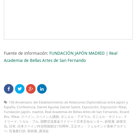
Fuente de información:
FUNDACIÓN JAPÓN MADRID
|
Real
Academia de Bellas Artes de San Fernando
150 Aniversario del Establecimiento de Relaciones Diplomáticas entre Japón y
España
,
Conferencia
,
Daniel Aguilar
,
Daniel Sastre
,
Exposición
,
Exposición Yōkai
,
Fundación Japón
,
madrid
,
Real Academia de Bellas Artes de San Fernando
,
Ricard
Bru
,
Yōkai
,
スペイン
,
スペイン人講師
,
ダニエル・アギラル
,
ダニエル・サストレ
,
マ
ドリード
,
リカル・ブル
,
国際交流基金マドリード日本文化センター
,
妖怪展
,
妖怪文
化
,
日本
,
日本スペイン外交関係樹立150周年
,
王立サン・フェルナンド美術アカデミ
ー
,
百鬼夜行抄
,
美術展
,
講演会