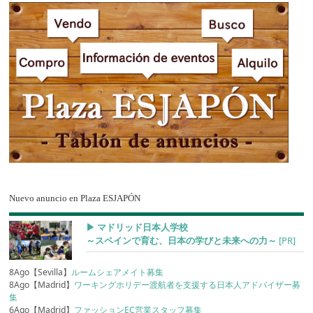
Nuevo anuncio en Plaza ESJAPÓN
▶︎ マドリッド日本人学校
～スペインで育む、日本の学びと未来への力～
[PR]
8Ago【Sevilla】
ルームシェアメイト募集
8Ago【Madrid】
ワーキングホリデー渡航者を支援する日本人アドバイザー募
集
6Ago【Madrid】
ファッションEC営業スタッフ募集