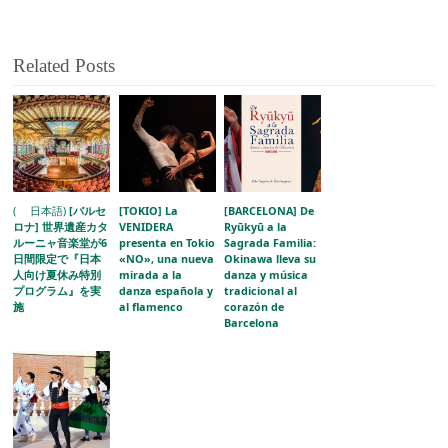
Related Posts
( 日本語)
[バルセ
[TOKIO] La
[BARCELONA] De
ロナ] 世界遺産カタ
VENIDERA
Ryūkyū a la
ルーニャ音楽堂が6
presenta en Tokio
Sagrada Familia:
日間限定で『日本
«NO», una nueva
Okinawa lleva su
人向け夏休み特別
mirada a la
danza y música
プログラム』を実
danza española y
tradicional al
施
al flamenco
corazón de
Barcelona