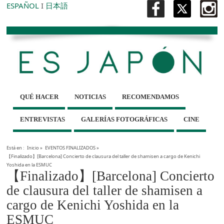
ESPAÑOL
I
日本語
QUÉ HACER
NOTICIAS
RECOMENDAMOS
ENTREVISTAS
GALERÍAS FOTOGRÁFICAS
CINE
Está en :
Inicio
»
EVENTOS FINALIZADOS
»
【Finalizado】[Barcelona] Concierto de clausura del taller de shamisen a cargo de Kenichi
Yoshida en la ESMUC
【Finalizado】[Barcelona] Concierto
de clausura del taller de shamisen a
cargo de Kenichi Yoshida en la
ESMUC