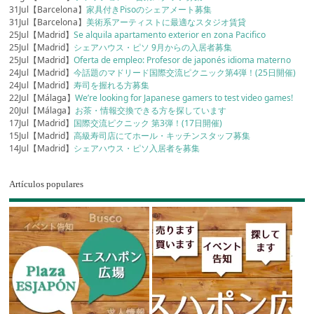
31Jul【Barcelona】
家具付きPisoのシェアメート募集
31Jul【Barcelona】
美術系アーティストに最適なスタジオ賃貸
25Jul【Madrid】
Se alquila apartamento exterior en zona Pacifico
25Jul【Madrid】
シェアハウス・ピソ 9月からの入居者募集
25Jul【Madrid】
Oferta de empleo: Profesor de japonés idioma materno
24Jul【Madrid】
今話題のマドリード国際交流ピクニック第4弾！(25日開催)
24Jul【Madrid】
寿司を握れる方募集
22Jul【Málaga】
We’re looking for Japanese gamers to test video games!
20Jul【Málaga】
お茶・情報交換できる方を探しています
17Jul【Madrid】
国際交流ピクニック 第3弾！(17日開催)
15Jul【Madrid】
高級寿司店にてホール・キッチンスタッフ募集
14Jul【Madrid】
シェアハウス・ピソ入居者を募集
Artículos populares