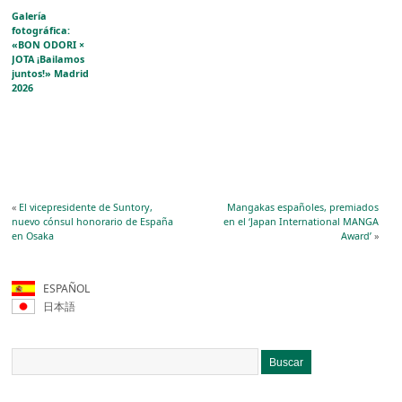
Galería
fotográfica:
«BON ODORI ×
JOTA ¡Bailamos
juntos!» Madrid
2026
«
El vicepresidente de Suntory,
Mangakas españoles, premiados
nuevo cónsul honorario de España
en el ‘Japan International MANGA
en Osaka
Award’
»
ESPAÑOL
日本語