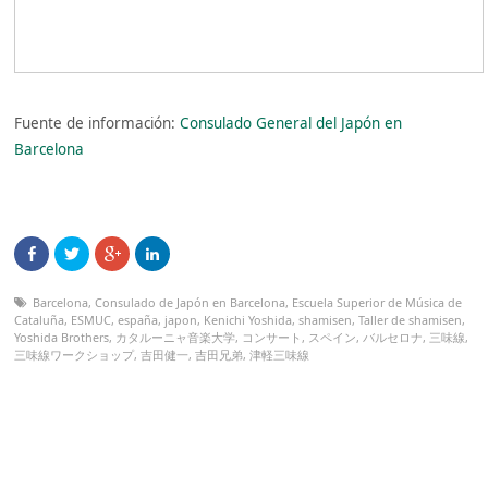
Fuente de información:
Consulado General del Japón en
Barcelona
Barcelona
,
Consulado de Japón en Barcelona
,
Escuela Superior de Música de
Cataluña
,
ESMUC
,
españa
,
japon
,
Kenichi Yoshida
,
shamisen
,
Taller de shamisen
,
Yoshida Brothers
,
カタルーニャ音楽大学
,
コンサート
,
スペイン
,
バルセロナ
,
三味線
,
三味線ワークショップ
,
吉田健一
,
吉田兄弟
,
津軽三味線