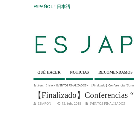
ESPAÑOL
I
日本語
QUÉ HACER
NOTICIAS
RECOMENDAMOS
Está en :
Inicio
»
EVENTOS FINALIZADOS
»
【Finalizado】Conferencias “Sumo, 
【Finalizado】Conferencias “S
ESJAPON
13, feb, 2018
EVENTOS FINALIZADOS