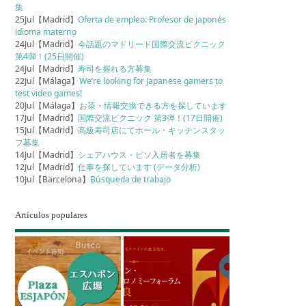
集
25Jul【Madrid】
Oferta de empleo: Profesor de japonés
idioma materno
24Jul【Madrid】
今話題のマドリード国際交流ピクニック
第4弾！(25日開催)
24Jul【Madrid】
寿司を握れる方募集
22Jul【Málaga】
We’re looking for Japanese gamers to
test video games!
20Jul【Málaga】
お茶・情報交換できる方を探しています
17Jul【Madrid】
国際交流ピクニック 第3弾！(17日開催)
15Jul【Madrid】
高級寿司店にてホール・キッチンスタッ
フ募集
14Jul【Madrid】
シェアハウス・ピソ入居者を募集
12Jul【Madrid】
仕事を探しています (データ分析)
10Jul【Barcelona】
Búsqueda de trabajo
Artículos populares