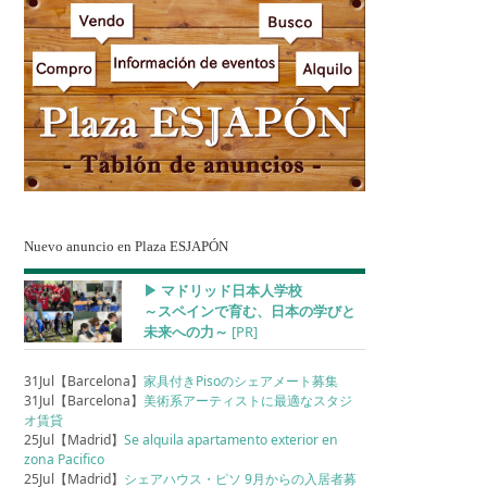
Nuevo anuncio en Plaza ESJAPÓN
▶︎ マドリッド日本人学校
～スペインで育む、日本の学びと
未来への力～
[PR]
31Jul【Barcelona】
家具付きPisoのシェアメート募集
31Jul【Barcelona】
美術系アーティストに最適なスタジ
オ賃貸
25Jul【Madrid】
Se alquila apartamento exterior en
zona Pacifico
25Jul【Madrid】
シェアハウス・ピソ 9月からの入居者募