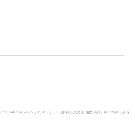
Sumo
,
Valencia
,
バレンシア
,
マドリード
,
固有の伝統文化
,
相撲
,
相撲、神々の戦い
,
講演