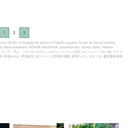
1
2
3
Coria del Río
,
Embajada del Japón en España
,
españa
,
Grupo de Danza Suzume
,
te
,
Mine Kawakami
,
MISIÓN HASEKURA
,
Sandwichman
,
Sevilla
,
Spain
,
Takeshi
,
コリア・デル・リオ
,
サンドウィッチマン
,
スペイン公演
,
セビージャ
,
ハポン姓
,
マドリ
市
,
伊達みきお
,
伊達政宗
,
在スペイン日本国大使館
,
富澤たけし
,
川上ミネ
,
慶長遣欧使節
,