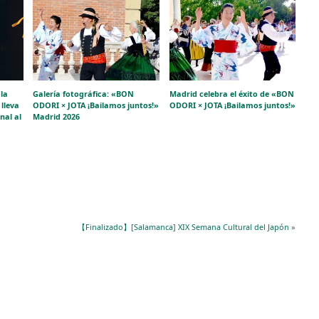
la
Galería fotográfica: «BON
Madrid celebra el éxito de «BON
lleva
ODORI × JOTA ¡Bailamos juntos!»
ODORI × JOTA ¡Bailamos juntos!»
nal al
Madrid 2026
【Finalizado】[Salamanca] XIX Semana Cultural del Japón
»