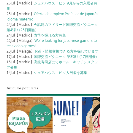
25Jul【Madrid】
シェアハウス・ピソ 9月からの入居者募
集
25Jul【Madrid】
Oferta de empleo: Profesor de japonés
idioma materno
24Jul【Madrid】
今話題のマドリード国際交流ピクニック
第4弾！(25日開催)
24Jul【Madrid】
寿司を握れる方募集
22Jul【Málaga】
We’re looking for Japanese gamers to
test video games!
20Jul【Málaga】
お茶・情報交換できる方を探しています
17Jul【Madrid】
国際交流ピクニック 第3弾！(17日開催)
15Jul【Madrid】
高級寿司店にてホール・キッチンスタッ
フ募集
14Jul【Madrid】
シェアハウス・ピソ入居者を募集
Artículos populares