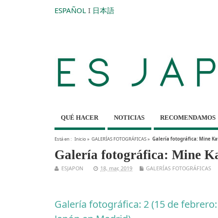
ESPAÑOL
I
日本語
QUÉ HACER
NOTICIAS
RECOMENDAMOS
Está en :
Inicio
»
GALERÍAS FOTOGRÁFICAS
»
Galería fotográfica: Mine 
Galería fotográfica: Mine
ESJAPON
18, mar, 2019
GALERÍAS FOTOGRÁFICAS
Galería fotográfica: 2 (15 de febrer