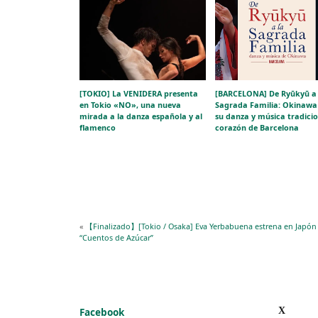
[TOKIO] La VENIDERA presenta
[BARCELONA] De Ryūkyū a 
en Tokio «NO», una nueva
Sagrada Familia: Okinawa 
mirada a la danza española y al
su danza y música tradicio
flamenco
corazón de Barcelona
«
【Finalizado】[Tokio / Osaka] Eva Yerbabuena estrena en Japón
“Cuentos de Azúcar”
X
Facebook