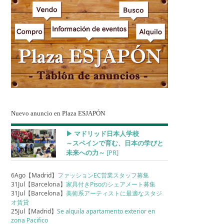
Nuevo anuncio en Plaza ESJAPÓN
▶︎ マドリッド日本人学校
～スペインで育む、日本の学びと
未来への力～
[PR]
6Ago【Madrid】
ファッションEC営業スタッフ募集
31Jul【Barcelona】
家具付きPisoのシェアメート募集
31Jul【Barcelona】
美術系アーティストに最適なスタジ
オ賃貸
25Jul【Madrid】
Se alquila apartamento exterior en
zona Pacifico