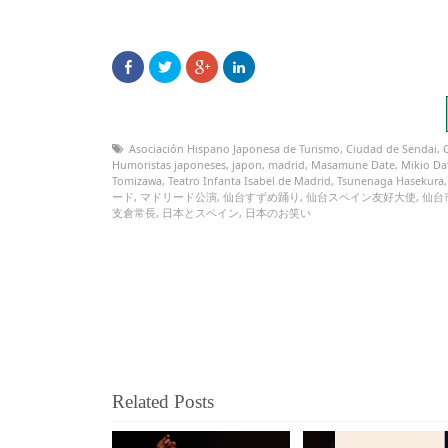
Asociación Hispano Japonesa de Turismo
,
Ciudad de Sendai
,
Humoristas japoneses
,
japon
,
madrid
,
Masamune Date
,
Mikio Da
Tomizawa
,
Teatro Infanta Isabel de Madrid
,
Tsunenaga Hasekura
ード
,
マドリード公演
,
仙台すずめ踊り
,
仙台スペイン友好大使
,
仙台
支倉常長
,
日本とスペイン
,
日本のお笑い
Related Posts