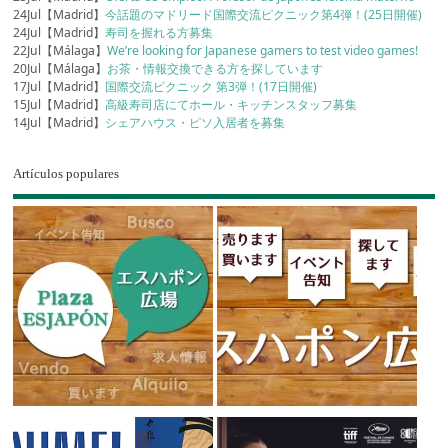
24Jul【Madrid】
今話題のマドリード国際交流ピクニック第4弾！(25日開催)
24Jul【Madrid】
寿司を握れる方募集
22Jul【Málaga】
We’re looking for Japanese gamers to test video games!
20Jul【Málaga】
お茶・情報交換できる方を探しています
17Jul【Madrid】
国際交流ピクニック 第3弾！(17日開催)
15Jul【Madrid】
高級寿司店にてホール・キッチンスタッフ募集
14Jul【Madrid】
シェアハウス・ピソ入居者を募集
Artículos populares