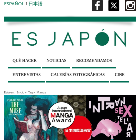
ESPAÑOL
I
日本語
QUÉ HACER
NOTICIAS
RECOMENDAMOS
ENTREVISTAS
GALERÍAS FOTOGRÁFICAS
CINE
Está en :
Inicio
»
Tag »
Manga