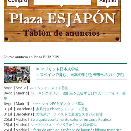
Nuevo anuncio en Plaza ESJAPÓN
▶︎ マドリッド日本人学校
～スペインで育む、日本の学びと未来への力～
[PR]
8Ago【Sevilla】
ルームシェアメイト募集
8Ago【Madrid】
ワーキングホリデー渡航者を支援する日本人アドバイザー募
集
6Ago【Madrid】
ファッションEC営業スタッフ募集
31Jul【Barcelona】
家具付きPisoのシェアメート募集
31Jul【Barcelona】
美術系アーティストに最適なスタジオ賃貸
25Jul【Madrid】
Se alquila apartamento exterior en zona Pacifico
25Jul【Madrid】
シェアハウス・ピソ 9月からの入居者募集
25Jul【Madrid】
Oferta de empleo: Profesor de japonés idioma materno