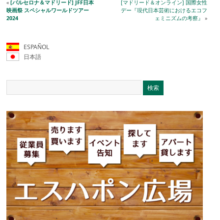
«
[バルセロナ＆マドリード] JFF日本
[マドリード＆オンライン] 国際女性
映画祭 スペシャルワールドツアー
デー『現代日本芸術におけるエコフ
2024
ェミニズムの考察』
»
ESPAÑOL
日本語