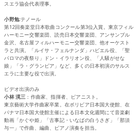
スエラ協会代表理事。
小野勉
:テノール
第12回奏楽堂日本歌曲コンクール第3位入賞。東京フィル
ハーモニー交響楽団、読売日本交響楽団、アンサンブル
金沢、名古屋フィルハーモニー交響楽団、他オーケスト
ラと共演。「ルイサ・フェルナンダ」ハビエル役、「聖
パロマの夜祭り」ドン・イラリオン役、「人騒がせな
娘」「ラ・グランビア」など、多くの日本初演のサルス
エラに主要な役で出演。
ビデオ出演のみ
小林 滉三
：作曲家、指揮者、ピアニスト。
東京藝術大学作曲家卒業。在ボリビア日本国大使館、在
パナマ日本国大使館主催による日本文化週間にて音楽劇
動画「かぐや姫」「古事記・いなばの白うさぎ」「那須
与一」で作曲、編曲、ピアノ演奏を担当。