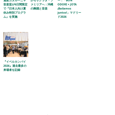
遺産カタルーニャ
からサグラダ・フ
ー：「BON
音楽堂が6日間限定
ァミリアへ：沖縄
ODORI × JOTA
で『日本人向け夏
の舞踊と音楽
¡Bailamos
休み特別プログラ
juntos!」マドリー
ム』を実施
ド2026
『イベルカンパイ
2026』過去最多の
来場者を記録