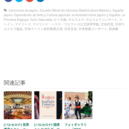
Canciones de Japón
,
Escuela Oficial de Idiomas Madrid Jesús Maestro
,
España-
Japón
,
Espectáculo de Arte y Cultura Japonés
,
la Amistad entre Japón y España
,
La
Princesa Kaguya
,
Yumi Sakurada
,
かぐや姫
,
サルスエラ
,
サルスエラコンサート
,
ス
ペイン
,
マドリード
,
マドリード・ヘスス・マエストロ公立語学学校
,
文化外交
,
日本サ
ルスエラ協会
,
日本スペイン友好親善公演
,
日本文化
,
日本歌曲コンサート
,
音楽劇
関連記事
[バルセロナ] 世界
[バルセロナ] 琉球
フォトギャラリ