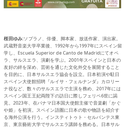
桜田ゆみ
:ソプラノ、俳優、脚本家、放送作家、演出家。
武蔵野音楽大学卒業後、1992年から1997年にスペイン留
学し、Escuela Superior de Canto de Madridにてオペ
ラ、サルスエラ、演劇を学ぶ。2001年スペインと日本の
友好の絆を深め、芸術を通じた文化外交を展開すること
を目的に、日本サルスエラ協会を設立。日本初演や駐日
スペイン大使館招聘『ルイサ・フェルナンダ』カロリー
ナ役など、数々のサルスエラで主演を務め、2017年には
スペイン国王王妃両陛下の訪日に際しフェリペ6世に謁
見。2023年、在パナマ日本国大使館主催で音楽劇「かぐ
や姫」を初演。スペイン語圏に日本の歌や物語を紹介す
る海外公演を行う。インスティトゥト・セルバンテス東
京、東京藝術大学でサルスエラ講師を務める。日本サル