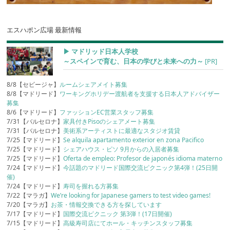
エスハポン広場 最新情報
▶︎ マドリッド日本人学校
～スペインで育む、日本の学びと未来への力～
[PR]
8/8【セビージャ】
ルームシェアメイト募集
8/8【マドリード】
ワーキングホリデー渡航者を支援する日本人アドバイザー
募集
8/6【マドリード】
ファッションEC営業スタッフ募集
7/31【バルセロナ】
家具付きPisoのシェアメート募集
7/31【バルセロナ】
美術系アーティストに最適なスタジオ賃貸
7/25【マドリード】
Se alquila apartamento exterior en zona Pacifico
7/25【マドリード】
シェアハウス・ピソ 9月からの入居者募集
7/25【マドリード】
Oferta de empleo: Profesor de japonés idioma materno
7/24【マドリード】
今話題のマドリード国際交流ピクニック第4弾！(25日開
催)
7/24【マドリード】
寿司を握れる方募集
7/22【マラガ】
We’re looking for Japanese gamers to test video games!
7/20【マラガ】
お茶・情報交換できる方を探しています
7/17【マドリード】
国際交流ピクニック 第3弾！(17日開催)
7/15【マドリード】
高級寿司店にてホール・キッチンスタッフ募集