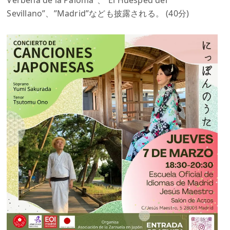
Verbena de la Paloma”、”El Huésped del
Sevillano”、”Madrid”なども披露される。 (40分)