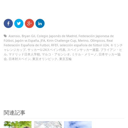
Asensio
,
Bryan Gil
,
Colegio Japonés de Madrid
,
Federación Japonesa de
Fútbol
,
Japón vs España
,
JFA
,
Kirin Challenge Cup
,
Merino
,
Olímpicos
,
Real
Federación Española de Futbol
,
RFEF
,
selección española de fútbol U24
,
キリンチ
ャレンジカップ
,
サッカーU-24スペイン代表
,
スペインサッカー連盟
,
ブライアン・ヒ
ル
,
マドリッド日本人学校
,
マルコ・アセンシオ
,
ミケル・メリーノ
,
日本サッカー協
会
,
日本対スペイン
,
東京オリンピック
,
東京五輪
関連記事