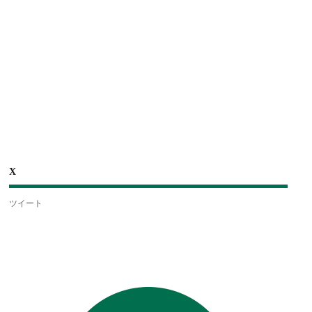
X
ツイート