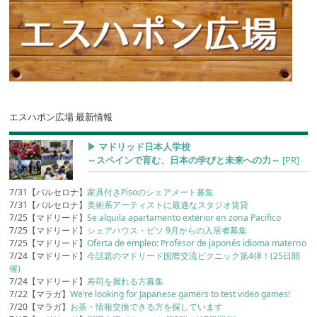
エスハポン広場 最新情報
▶︎ マドリッド日本人学校
～スペインで育む、日本の学びと未来への力～
[PR]
7/31【バルセロナ】
家具付きPisoのシェアメート募集
7/31【バルセロナ】
美術系アーティストに最適なスタジオ賃貸
7/25【マドリード】
Se alquila apartamento exterior en zona Pacifico
7/25【マドリード】
シェアハウス・ピソ 9月からの入居者募集
7/25【マドリード】
Oferta de empleo: Profesor de japonés idioma materno
7/24【マドリード】
今話題のマドリード国際交流ピクニック第4弾！(25日開
催)
7/24【マドリード】
寿司を握れる方募集
7/22【マラガ】
We’re looking for Japanese gamers to test video games!
7/20【マラガ】
お茶・情報交換できる方を探しています