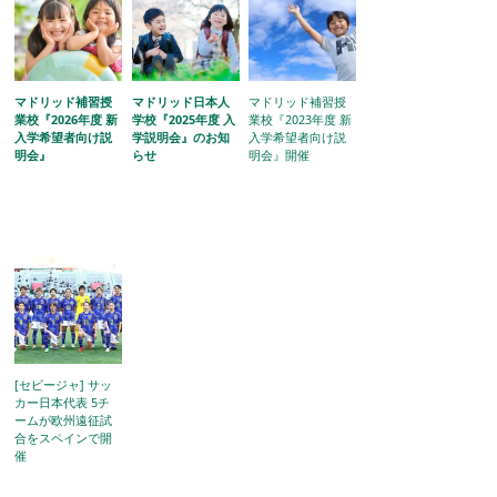
マドリッド補習授
マドリッド日本人
マドリッド補習授
業校『2026年度 新
学校『2025年度 入
業校『2023年度 新
入学希望者向け説
学説明会』のお知
入学希望者向け説
明会』
らせ
明会』開催
[セビージャ] サッ
カー日本代表 5チ
ームが欧州遠征試
合をスペインで開
催