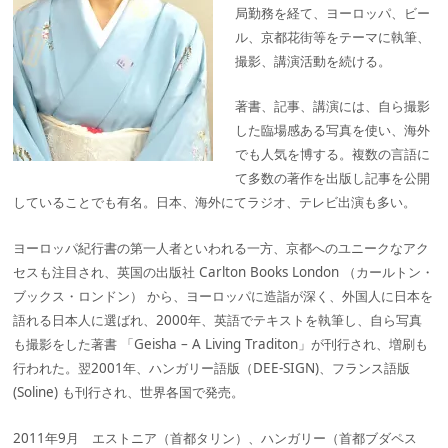
局勤務を経て、ヨーロッパ、ビー
ル、京都花街等をテーマに執筆、
撮影、講演活動を続ける。
著書、記事、講演には、自ら撮影
した臨場感ある写真を使い、海外
でも人気を博する。複数の言語に
て多数の著作を出版し記事を公開
していることでも有名。日本、海外にてラジオ、テレビ出演も多い。
ヨーロッパ紀行書の第一人者といわれる一方、京都へのユニークなアク
セスも注目され、英国の出版社 Carlton Books London （カールトン・
ブックス・ロンドン） から、ヨーロッパに造詣が深く、外国人に日本を
語れる日本人に選ばれ、2000年、英語でテキストを執筆し、自ら写真
も撮影をした著書 「Geisha – A Living Traditon」が刊行され、増刷も
行われた。翌2001年、ハンガリー語版（DEE-SIGN)、フランス語版
(Soline) も刊行され、世界各国で発売。
2011年9月 エストニア（首都タリン）、ハンガリー（首都ブダペス