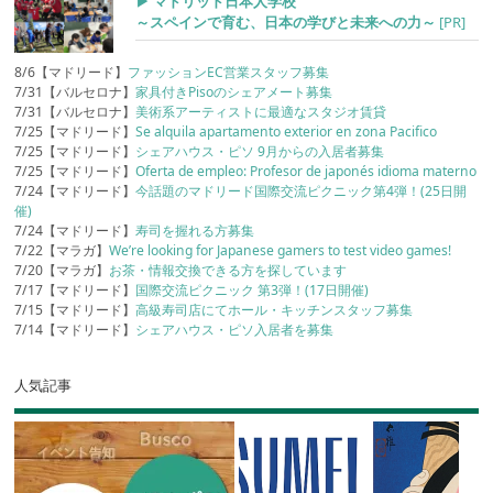
▶︎ マドリッド日本人学校
～スペインで育む、日本の学びと未来への力～
[PR]
8/6【マドリード】
ファッションEC営業スタッフ募集
7/31【バルセロナ】
家具付きPisoのシェアメート募集
7/31【バルセロナ】
美術系アーティストに最適なスタジオ賃貸
7/25【マドリード】
Se alquila apartamento exterior en zona Pacifico
7/25【マドリード】
シェアハウス・ピソ 9月からの入居者募集
7/25【マドリード】
Oferta de empleo: Profesor de japonés idioma materno
7/24【マドリード】
今話題のマドリード国際交流ピクニック第4弾！(25日開
催)
7/24【マドリード】
寿司を握れる方募集
7/22【マラガ】
We’re looking for Japanese gamers to test video games!
7/20【マラガ】
お茶・情報交換できる方を探しています
7/17【マドリード】
国際交流ピクニック 第3弾！(17日開催)
7/15【マドリード】
高級寿司店にてホール・キッチンスタッフ募集
7/14【マドリード】
シェアハウス・ピソ入居者を募集
人気記事