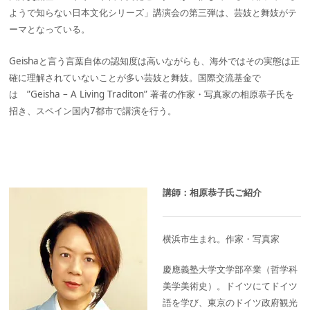
ようで知らない日本文化シリーズ」講演会の第三弾は、芸妓と舞妓がテ
ーマとなっている。
Geishaと言う言葉自体の認知度は高いながらも、海外ではその実態は正
確に理解されていないことが多い芸妓と舞妓。国際交流基金で
は ”Geisha – A Living Traditon” 著者の作家・写真家の相原恭子氏を
招き、スペイン国内7都市で講演を行う。
講師：相原恭子氏ご紹介
横浜市生まれ。作家・写真家
慶應義塾大学文学部卒業（哲学科
美学美術史）。ドイツにてドイツ
語を学び、東京のドイツ政府観光