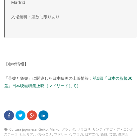
Madrid
入場無料・席数に限りあり
【参考情報】
「芸妓と舞妓」に関連した日本映画の上映情報：
第6回「日本の監督36
選」日本映画特集上映（マドリードにて）
Cultura japonesa
,
Geiko
,
Maiko
,
グラナダ
,
サラゴサ
,
サンティアゴ・デ・コンポ
ステーラ
,
セビリア
,
バルセロナ
,
マドリード
,
マラガ
,
日本文化
,
舞妓
,
芸妓
,
講演会