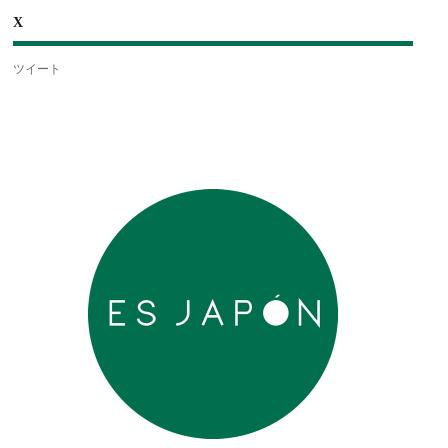
X
ツイート