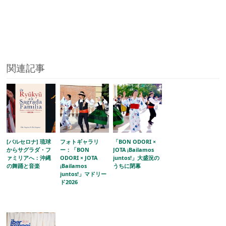
関連記事
[バルセロナ] 琉球
フォトギャラリ
「BON ODORI ×
からサグラダ・フ
ー：「BON
JOTA ¡Bailamos
ァミリアへ：沖縄
ODORI × JOTA
juntos!」大盛況の
の舞踊と音楽
¡Bailamos
うちに閉幕
juntos!」マドリー
ド2026