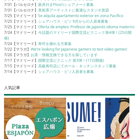
7/31【バルセロナ】
家具付きPisoのシェアメート募集
7/31【バルセロナ】
美術系アーティストに最適なスタジオ賃貸
7/25【マドリード】
Se alquila apartamento exterior en zona Pacifico
7/25【マドリード】
シェアハウス・ピソ 9月からの入居者募集
7/25【マドリード】
Oferta de empleo: Profesor de japonés idioma materno
7/24【マドリード】
今話題のマドリード国際交流ピクニック第4弾！(25日開
催)
7/24【マドリード】
寿司を握れる方募集
7/22【マラガ】
We’re looking for Japanese gamers to test video games!
7/20【マラガ】
お茶・情報交換できる方を探しています
7/17【マドリード】
国際交流ピクニック 第3弾！(17日開催)
7/15【マドリード】
高級寿司店にてホール・キッチンスタッフ募集
7/14【マドリード】
シェアハウス・ピソ入居者を募集
人気記事