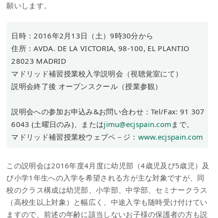
願いします。
日時：2016年2月13日（土）9時30分から
住所：AVDA. DE LA VICTORIA, 98-100, EL PLANTIO
28023 MADRID
マドリッド補習授業校入学説明会（視聴覚室にて）
説明会終了後 オープンスクール（授業参観）
説明会への参加お申込み&お問い合わせ：Tel/Fax: 91 307
6043 (土曜日のみ)、または
jimu@ecjspain.com
まで。
マドリッド補習授業校ウェブペ－ジ：
www.ecjspain.com
この説明会は2016年度4月度に幼児部（4歳児及び5歳児）及
び小学1年生への入学を希望される方が主な対象ですが、同
校のクラス構成は幼児部、小学部、中学部、セミナークラス
（高校生以上対象）と幅広く、中途入学も随時受け付けてい
ますので、前述の年齢に該当しないお子様の保護者の方も説