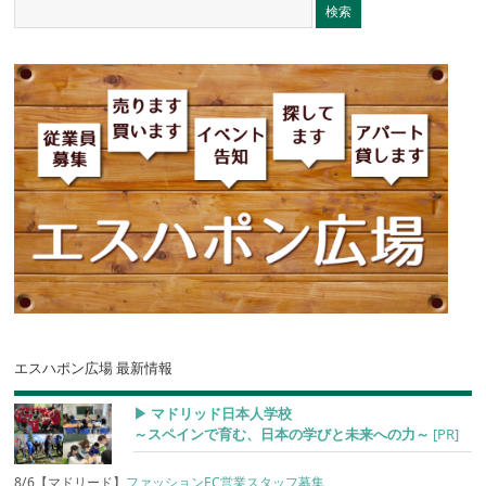
エスハポン広場 最新情報
▶︎ マドリッド日本人学校
～スペインで育む、日本の学びと未来への力～
[PR]
8/6【マドリード】
ファッションEC営業スタッフ募集