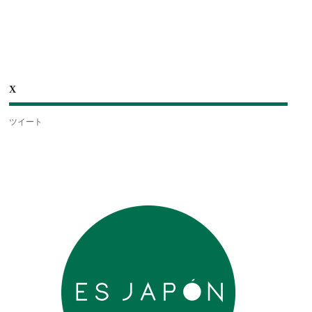
X
ツイート