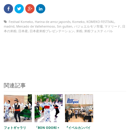
Festival Komeko
,
Harina de arroz japonés
,
Komeko
,
KOMEKO FESTIVAL
,
madrid
,
Mercado de Vallehermoso
,
Sin gulten
,
バジェエルモソ市場
,
マドリード
,
日
本の米粉
,
日本産
,
日本産米粉プレゼンテーション
,
米粉
,
米粉フェスティバル
関連記事
フォトギャラリ
「BON ODORI ×
『イベルカンパイ