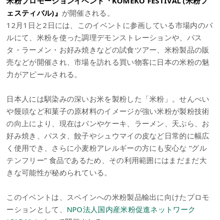
米粉プロモーションイベント『KOMEKO FESTIVAL (米粉フ
ェスティバル)』
が開催される。
12月1日と2日には、このイベントに参画している市場内のバ
ルにて、米粉を使った調理デモンストレーションや、パス
タ・ラーメン・お好み焼きなどの試食ツアー、米粉製品の販
売などが開催され、市場を訪れる買い物客に日本の米粉の魅
力がアピールされる。
日本人には馴染みの深いお米を製粉した「米粉」。せんべい
や饅頭など和菓子の原材料のイメージが強い米粉が製粉技術
の向上により、現在はパンやケーキ、ラーメン、天ぷら、お
好み焼き、パスタ、餃子やシュウマイの皮など日常的に幅広
く使用でき、さらに小麦粉アレルギーの方にも安心な “グル
テンフリー” 食品であるため、その利用範囲にはまだまだ大
きな可能性が秘められている。
このイベントは、スペインへの米粉製品輸出に向けたプロモ
ーションとして、
NPO法人国内産米粉促進ネットワーク