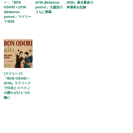
ー：「BON
JOTA ¡Bailamos
2026』過去最多の
ODORI × JOTA
juntos!」大盛況の
来場者を記録
¡Bailamos
うちに閉幕
juntos!」マドリー
ド2026
[マドリード]
『BON ODORI ×
JOTA』マドリード
で日本とスペイン
の踊りがひとつの
輪に