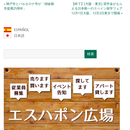
«
神戸市とバルセロナ市が「姉妹都
【終了】[大阪・東京] 奨学金がもら
市提携25周年」
える日本唯一のスペイン留学フェア
12月1日大阪、12月2日東京で開催
»
ESPAÑOL
日本語