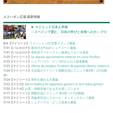
エスハポン広場 最新情報
▶︎ マドリッド日本人学校
～スペインで育む、日本の学びと未来への力～
[PR]
8/6【マドリード】
ファッションEC営業スタッフ募集
7/31【バルセロナ】
家具付きPisoのシェアメート募集
7/31【バルセロナ】
美術系アーティストに最適なスタジオ賃貸
7/25【マドリード】
Se alquila apartamento exterior en zona Pacifico
7/25【マドリード】
シェアハウス・ピソ 9月からの入居者募集
7/25【マドリード】
Oferta de empleo: Profesor de japonés idioma materno
7/24【マドリード】
今話題のマドリード国際交流ピクニック第4弾！(25日開
催)
7/24【マドリード】
寿司を握れる方募集
7/22【マラガ】
We’re looking for Japanese gamers to test video games!
7/20【マラガ】
お茶・情報交換できる方を探しています
7/17【マドリード】
国際交流ピクニック 第3弾！(17日開催)
7/15【マドリード】
高級寿司店にてホール・キッチンスタッフ募集
7/14【マドリード】
シェアハウス・ピソ入居者を募集