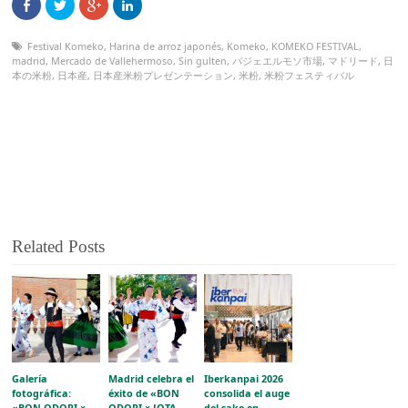
Festival Komeko
,
Harina de arroz japonés
,
Komeko
,
KOMEKO FESTIVAL
,
madrid
,
Mercado de Vallehermoso
,
Sin gulten
,
バジェエルモソ市場
,
マドリード
,
日
本の米粉
,
日本産
,
日本産米粉プレゼンテーション
,
米粉
,
米粉フェスティバル
Related Posts
Galería
Madrid celebra el
Iberkanpai 2026
fotográfica:
éxito de «BON
consolida el auge
«BON ODORI ×
ODORI × JOTA
del sake en