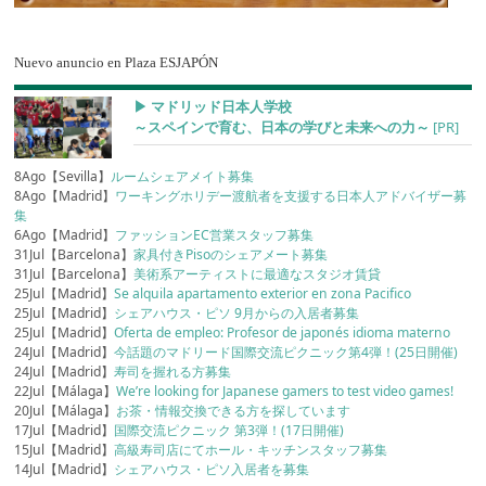
Nuevo anuncio en Plaza ESJAPÓN
▶︎ マドリッド日本人学校
～スペインで育む、日本の学びと未来への力～
[PR]
8Ago【Sevilla】
ルームシェアメイト募集
8Ago【Madrid】
ワーキングホリデー渡航者を支援する日本人アドバイザー募
集
6Ago【Madrid】
ファッションEC営業スタッフ募集
31Jul【Barcelona】
家具付きPisoのシェアメート募集
31Jul【Barcelona】
美術系アーティストに最適なスタジオ賃貸
25Jul【Madrid】
Se alquila apartamento exterior en zona Pacifico
25Jul【Madrid】
シェアハウス・ピソ 9月からの入居者募集
25Jul【Madrid】
Oferta de empleo: Profesor de japonés idioma materno
24Jul【Madrid】
今話題のマドリード国際交流ピクニック第4弾！(25日開催)
24Jul【Madrid】
寿司を握れる方募集
22Jul【Málaga】
We’re looking for Japanese gamers to test video games!
20Jul【Málaga】
お茶・情報交換できる方を探しています
17Jul【Madrid】
国際交流ピクニック 第3弾！(17日開催)
15Jul【Madrid】
高級寿司店にてホール・キッチンスタッフ募集
14Jul【Madrid】
シェアハウス・ピソ入居者を募集