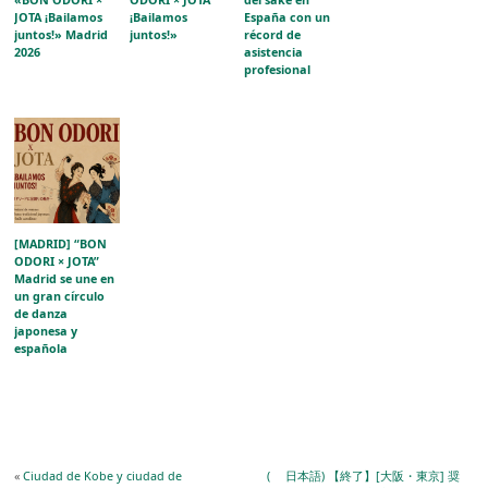
JOTA ¡Bailamos
¡Bailamos
España con un
juntos!» Madrid
juntos!»
récord de
2026
asistencia
profesional
[MADRID] “BON
ODORI × JOTA”
Madrid se une en
un gran círculo
de danza
japonesa y
española
«
Ciudad de Kobe y ciudad de
( 日本語) 【終了】[大阪・東京] 奨