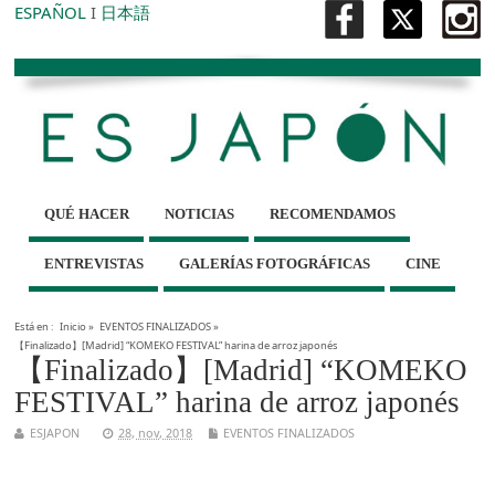
ESPAÑOL
I
日本語
QUÉ HACER
NOTICIAS
RECOMENDAMOS
ENTREVISTAS
GALERÍAS FOTOGRÁFICAS
CINE
Está en :
Inicio
»
EVENTOS FINALIZADOS
»
【Finalizado】[Madrid] “KOMEKO FESTIVAL” harina de arroz japonés
【Finalizado】[Madrid] “KOMEKO
FESTIVAL” harina de arroz japonés
ESJAPON
28, nov, 2018
EVENTOS FINALIZADOS