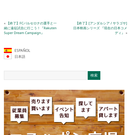
«
【終了】FCバルセロナの選手と一
【終了】[アンダルシア / サラゴサ]
緒に遠征試合に行こう！『Rakuten
日本映画シリーズ 『現在の日本コメ
Super Dream Campaign』
ディ』
»
ESPAÑOL
日本語