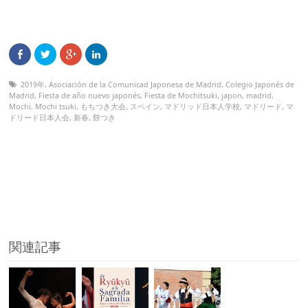
2019年
,
Asociación de la Comunicad Japonesa de Madrid
,
Colegio Japonés de
Madrid
,
Fiesta de año nuevo japonés
,
Fiesta de Mochitsuki
,
japon
,
madrid
,
Mochi
,
Mochi tsuki
,
もちつき大会
,
スペイン
,
マドリッド日本人学校
,
マドリード
,
マ
ドリード日本人会
,
新春
,
餅つき
関連記事