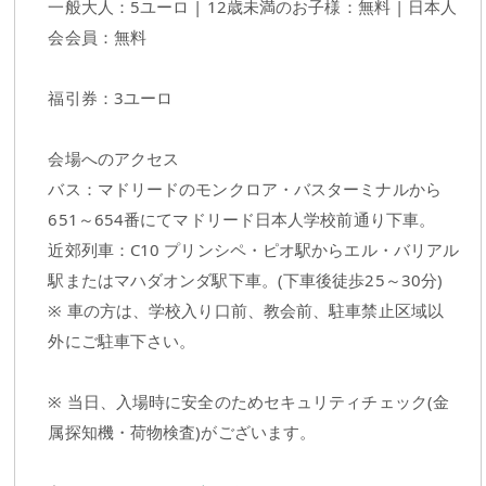
一般大人：5ユーロ | 12歳未満のお子様：無料 | 日本人
会会員：無料
福引券：3ユーロ
会場へのアクセス
バス：マドリードのモンクロア・バスターミナルから
651～654番にてマドリード日本人学校前通り下車。
近郊列車：C10 プリンシペ・ピオ駅からエル・バリアル
駅またはマハダオンダ駅下車。(下車後徒歩25～30分)
※ 車の方は、学校入り口前、教会前、駐車禁止区域以
外にご駐車下さい。
※ 当日、入場時に安全のためセキュリティチェック(金
属探知機・荷物検査)がございます。