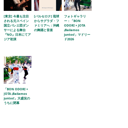
[東京] 今最も注目
[バルセロナ] 琉球
フォトギャラリ
される元スペイン
からサグラダ・フ
ー：「BON
国立バレエ団ダン
ァミリアへ：沖縄
ODORI × JOTA
サーによる舞台
の舞踊と音楽
¡Bailamos
『NO』日本にてア
juntos!」マドリー
ジア初演
ド2026
「BON ODORI ×
JOTA ¡Bailamos
juntos!」大盛況の
うちに閉幕