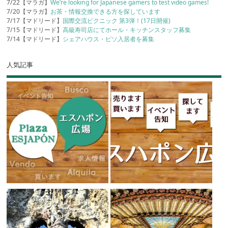
7/22【マラガ】
We’re looking for Japanese gamers to test video games!
7/20【マラガ】
お茶・情報交換できる方を探しています
7/17【マドリード】
国際交流ピクニック 第3弾！(17日開催)
7/15【マドリード】
高級寿司店にてホール・キッチンスタッフ募集
7/14【マドリード】
シェアハウス・ピソ入居者を募集
人気記事