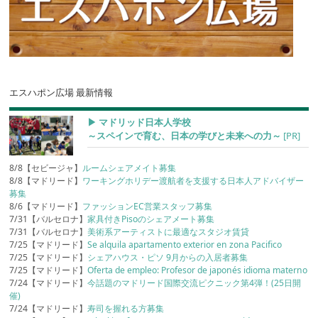
エスハポン広場 最新情報
▶︎ マドリッド日本人学校
～スペインで育む、日本の学びと未来への力～
[PR]
8/8【セビージャ】
ルームシェアメイト募集
8/8【マドリード】
ワーキングホリデー渡航者を支援する日本人アドバイザー
募集
8/6【マドリード】
ファッションEC営業スタッフ募集
7/31【バルセロナ】
家具付きPisoのシェアメート募集
7/31【バルセロナ】
美術系アーティストに最適なスタジオ賃貸
7/25【マドリード】
Se alquila apartamento exterior en zona Pacifico
7/25【マドリード】
シェアハウス・ピソ 9月からの入居者募集
7/25【マドリード】
Oferta de empleo: Profesor de japonés idioma materno
7/24【マドリード】
今話題のマドリード国際交流ピクニック第4弾！(25日開
催)
7/24【マドリード】
寿司を握れる方募集