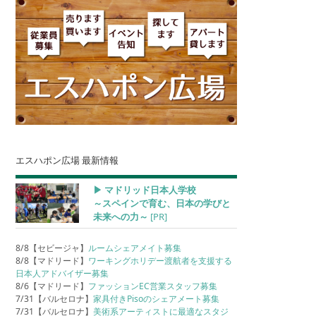
エスハポン広場 最新情報
▶︎ マドリッド日本人学校
～スペインで育む、日本の学びと
未来への力～
[PR]
8/8【セビージャ】
ルームシェアメイト募集
8/8【マドリード】
ワーキングホリデー渡航者を支援する
日本人アドバイザー募集
8/6【マドリード】
ファッションEC営業スタッフ募集
7/31【バルセロナ】
家具付きPisoのシェアメート募集
7/31【バルセロナ】
美術系アーティストに最適なスタジ