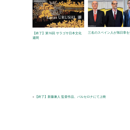
三名のスペイン人が旭日章を
【終了】第16回 サラゴサ日本文化
週間
«
【終了】新藤兼人 監督作品、バルセロナにて上映