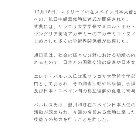
12月18日、マドリードの在スペイン日本大
への、旭日中綬章叙勲伝達式が開催された。
式典には、サラゴサ大学学長マヌエル・ホセ・
ウングリア美術アカデミーのアカデミコ・ヌメ
じめとした多くの学術界関係者が出席した。
旭日章は、社会の様々な分野における功績の内
れるもので、日本との国際交流の促進や日本文
エレナ・バルレス氏は現サラゴサ大学哲文学部
門としておられ、その調査活動や出版物、会議
及び日本・スペイン間の相互理解の促進に寄与
バルレス氏は、越川和彦在スペイン日本大使の
活動が認められ、今回の名誉ある叙勲に至った
後益々の努力を行うことを約した。