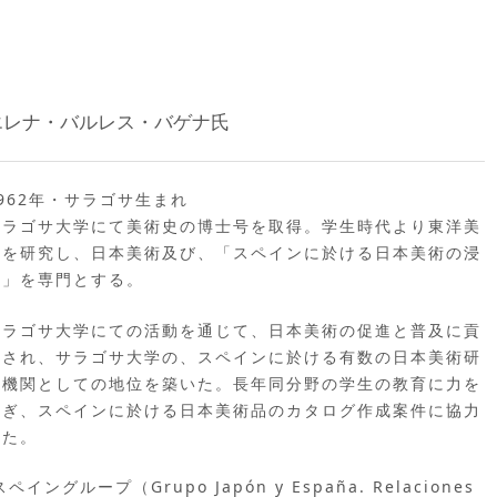
エレナ・バルレス・バゲナ氏
1962年・サラゴサ生まれ
サラゴサ大学にて美術史の博士号を取得。学生時代より東洋美
術を研究し、日本美術及び、「スペインに於ける日本美術の浸
透」を専門とする。
サラゴサ大学にての活動を通じて、日本美術の促進と普及に貢
献され、サラゴサ大学の、スペインに於ける有数の日本美術研
究機関としての地位を築いた。長年同分野の学生の教育に力を
注ぎ、スペインに於ける日本美術品のカタログ作成案件に協力
した。
ループ（Grupo Japón y España. Relaciones