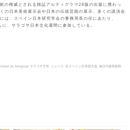
では東洋美術の権威とされる雑誌アルティグラマ28版の出版に携わっ
くの日本美術展示会や日本の伝統芸能の展示、多くの講演会
8年には、スペイン日本研究学会の事務局長の任にあたり、
ともに、サラゴサ日本文化週間に参加している。
rsidad de Zaragoza
,
サラゴサ大学
,
ニュース
,
在スペイン日本国大使
,
旭日中綬章叙勲