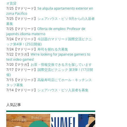
オ賃貸
7/25【マドリード】
Se alquila apartamento exterior en
zona Pacifico
7/25【マドリード】
シェアハウス・ピソ 9月からの入居者
募集
7/25【マドリード】
Oferta de empleo: Profesor de
japonés idioma materno
7/24【マドリード】
今話題のマドリード国際交流ピクニ
ック第4弾！(25日開催)
7/24【マドリード】
寿司を握れる方募集
7/22【マラガ】
We’re looking for Japanese gamers to
test video games!
7/20【マラガ】
お茶・情報交換できる方を探しています
7/17【マドリード】
国際交流ピクニック 第3弾！(17日開
催)
7/15【マドリード】
高級寿司店にてホール・キッチンス
タッフ募集
7/14【マドリード】
シェアハウス・ピソ入居者を募集
人気記事