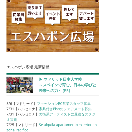
エスハポン広場 最新情報
▶︎ マドリッド日本人学校
～スペインで育む、日本の学びと
未来への力～
[PR]
8/6【マドリード】
ファッションEC営業スタッフ募集
7/31【バルセロナ】
家具付きPisoのシェアメート募集
7/31【バルセロナ】
美術系アーティストに最適なスタジ
オ賃貸
7/25【マドリード】
Se alquila apartamento exterior en
zona Pacifico