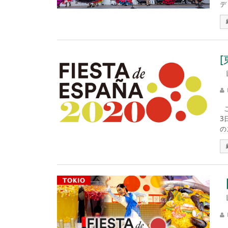
デ・
こ
3
の