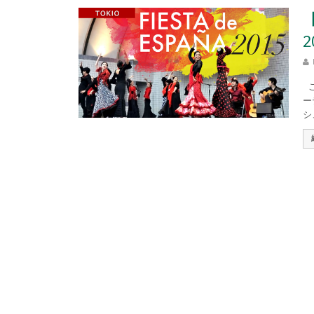
2
こ
ー
シ