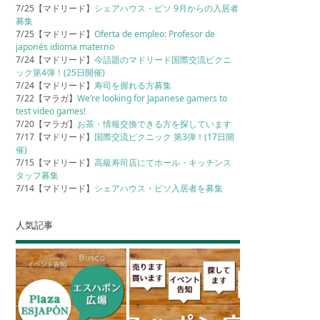
7/25【マドリード】
シェアハウス・ピソ 9月からの入居者
募集
7/25【マドリード】
Oferta de empleo: Profesor de
japonés idioma materno
7/24【マドリード】
今話題のマドリード国際交流ピクニ
ック第4弾！(25日開催)
7/24【マドリード】
寿司を握れる方募集
7/22【マラガ】
We’re looking for Japanese gamers to
test video games!
7/20【マラガ】
お茶・情報交換できる方を探しています
7/17【マドリード】
国際交流ピクニック 第3弾！(17日開
催)
7/15【マドリード】
高級寿司店にてホール・キッチンス
タッフ募集
7/14【マドリード】
シェアハウス・ピソ入居者を募集
人気記事