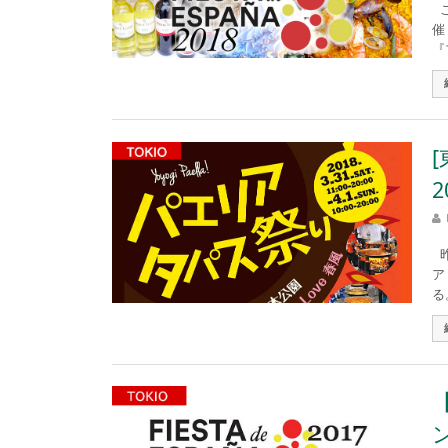
こ
催
『
2
昨
ア
る