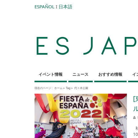
ESPAÑOL
I
日本語
イベント情報
ニュース
おすすめ情報
イ
現在のページ :
ホーム
»
Tag »
代々木公園
秋
1