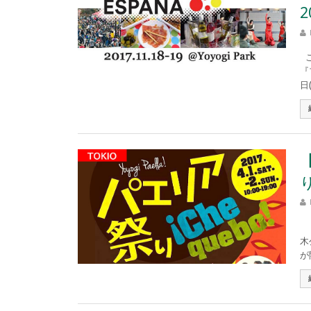
2
こ
『
日
り
こ
木
が