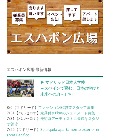
エスハポン広場 最新情報
▶︎ マドリッド日本人学校
～スペインで育む、日本の学びと
未来への力～
[PR]
8/6【マドリード】
ファッションEC営業スタッフ募集
7/31【バルセロナ】
家具付きPisoのシェアメート募集
7/31【バルセロナ】
美術系アーティストに最適なスタジ
オ賃貸
7/25【マドリード】
Se alquila apartamento exterior en
zona Pacifico