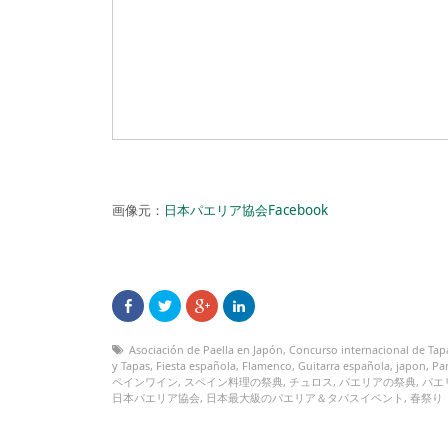
画像元：
日本パエリア協会Facebook
Asociación de Paella en Japón
,
Concurso internacional de Tap
y Tapas
,
Fiesta española
,
Flamenco
,
Guitarra española
,
japon
,
Pa
ペインワイン
,
スペイン料理の祭典
,
チュロス
,
パエリアの祭典
,
パエ
日本パエリア協会
,
日本最大級のパエリア＆タパスイベント
,
春祭り