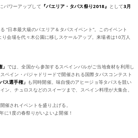
にパワーアップして
『パエリア・タパス祭り2018』
として
3月
る “日本最大級のパエリア＆タパスイベント”。このイベント
より会場を代々木公園に移しスケールアップ。来場者は10万人
権」
では、全国から参加するスペインバルがご当地食材を利用し
はスペイン・バジャドリードで開催される国際タパスコンテスト
パス選手権」
も同時開催。味自慢のアヒージョ等タパスを競い
ワイン、チュロスなどのスイーツまで、スペイン料理が大集合。
も開催されイベントを盛り上げる。
1年に1度の春祭りがいよいよ開催！