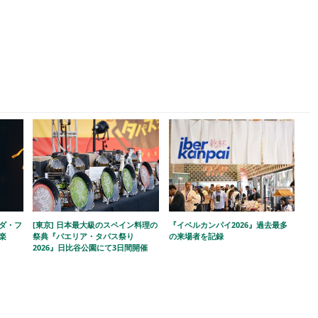
ラダ・フ
[東京] 日本最大級のスペイン料理の
『イベルカンパイ2026』過去最多
楽
祭典『パエリア・タパス祭り
の来場者を記録
2026』日比谷公園にて3日間開催