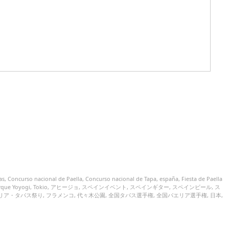
as
,
Concurso nacional de Paella
,
Concurso nacional de Tapa
,
españa
,
Fiesta de Paella
rque Yoyogi
,
Tokio
,
アヒージョ
,
スペインイベント
,
スペインギター
,
スペインビール
,
ス
リア・タパス祭り
,
フラメンコ
,
代々木公園
,
全国タパス選手権
,
全国パエリア選手権
,
日本
,