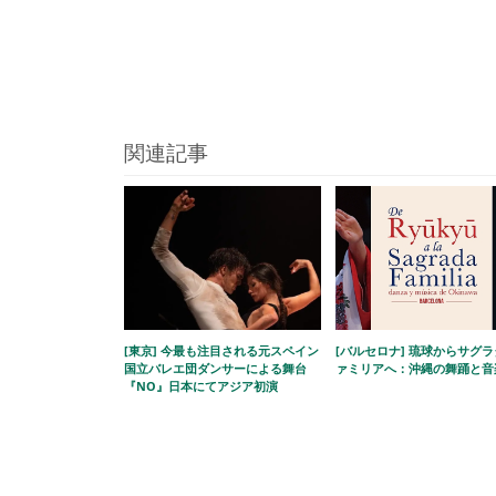
関連記事
[東京] 今最も注目される元スペイン
[バルセロナ] 琉球からサグ
国立バレエ団ダンサーによる舞台
ァミリアへ：沖縄の舞踊と音
『NO』日本にてアジア初演