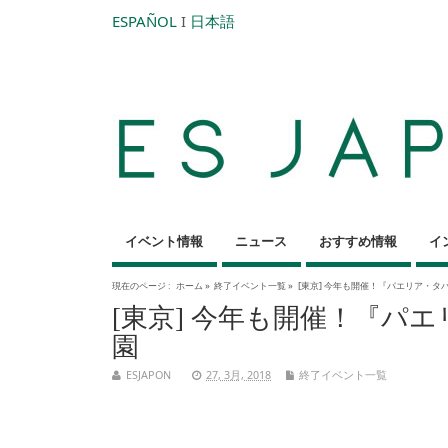
ESPAÑOL
I
日本語
イベント情報
ニュース
おすすめ情報
イ
現在のページ :
ホーム
»
終了イベント一覧
»
[東京] 今年も開催！『パエリア・タパ
[東京] 今年も開催！『パエ
園
ESJAPON
27, 3月, 2018
終了イベント一覧