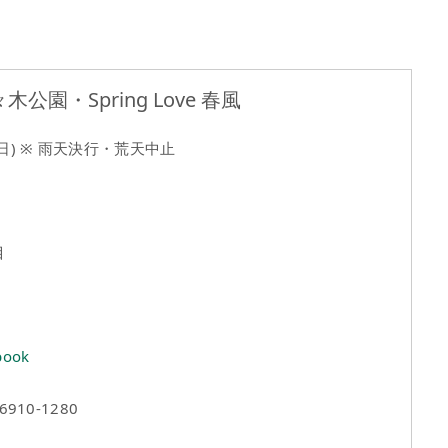
公園・Spring Love 春風
 (日) ※ 雨天決行・荒天中止
目
book
10-1280