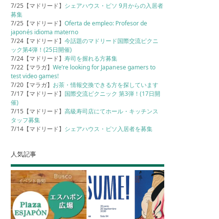
7/25【マドリード】
シェアハウス・ピソ 9月からの入居者
募集
7/25【マドリード】
Oferta de empleo: Profesor de
japonés idioma materno
7/24【マドリード】
今話題のマドリード国際交流ピクニ
ック第4弾！(25日開催)
7/24【マドリード】
寿司を握れる方募集
7/22【マラガ】
We’re looking for Japanese gamers to
test video games!
7/20【マラガ】
お茶・情報交換できる方を探しています
7/17【マドリード】
国際交流ピクニック 第3弾！(17日開
催)
7/15【マドリード】
高級寿司店にてホール・キッチンス
タッフ募集
7/14【マドリード】
シェアハウス・ピソ入居者を募集
人気記事