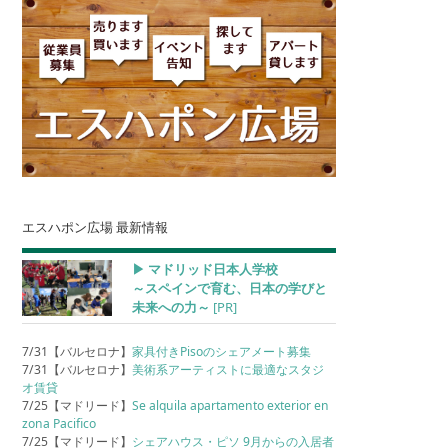
エスハポン広場 最新情報
▶︎ マドリッド日本人学校
～スペインで育む、日本の学びと
未来への力～
[PR]
7/31【バルセロナ】
家具付きPisoのシェアメート募集
7/31【バルセロナ】
美術系アーティストに最適なスタジ
オ賃貸
7/25【マドリード】
Se alquila apartamento exterior en
zona Pacifico
7/25【マドリード】
シェアハウス・ピソ 9月からの入居者