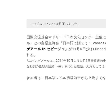
こちらのイベントは終了しました。
国際交流基金マドリード日本文化センター主催
ル）との言語交流会『日本語で話そう！¡Vamos a N
ゲアール in セビージャ』
が11月6日(火) Fun
れる。
*ニホンゲアールは、2014年10月より毎月1回最終週
な動詞の原型の語尾「-ar」をつけた造語。大意として
参加者は、日本語レベル初級前半から上級まで