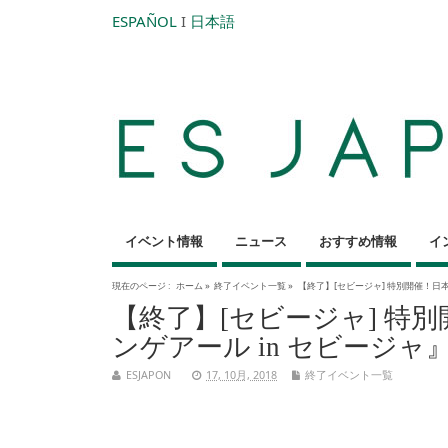
ESPAÑOL
I
日本語
イベント情報
ニュース
おすすめ情報
イ
現在のページ :
ホーム
»
終了イベント一覧
»
【終了】[セビージャ] 特別開催！日
【終了】[セビージャ] 特
ンゲアール in セビージャ
ESJAPON
17, 10月, 2018
終了イベント一覧