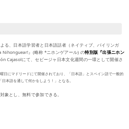
による、日本語学習者と日本語話者（ネイティブ、バイリンガ
ihonguear!』(略称 *ニホンゲアール) の
特別版『出張ニホン
dación Cajasolにて、セビージャ日本文化週間の一環として開催さ
の金曜日にマドリードにて開催されており、「日本語」とスペイン語で一般的
は「日本語を通して何かをしよう！」となる。
を対象とし、無料で参加できる。