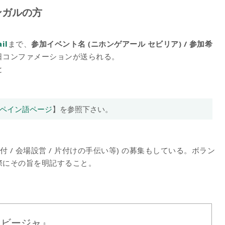
ンガルの方
il
まで、
参加イベント名 (ニホンゲアール セビリア) / 参加希
日コンファメーションが送られる。
と
ペイン語ページ
】を参照下さい。
 / 会場設営 / 片付けの手伝い等) の募集もしている。ボラン
際にその旨を明記すること。
セビージャ』