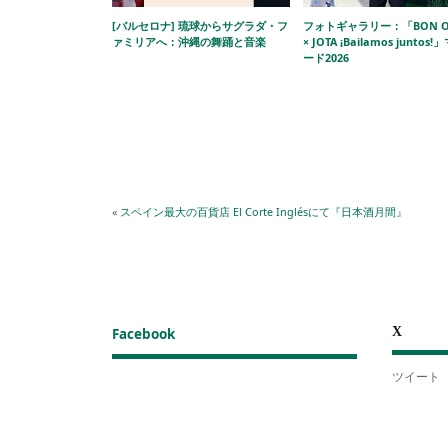
[バルセロナ] 琉球からサグラダ・フ
フォトギャラリー：「BON O
ァミリアへ：沖縄の舞踊と音楽
× JOTA ¡Bailamos juntos
ード2026
«
スペイン最大の百貨店 El Corte Inglésにて『日本酒月間』
X
Facebook
ツイート