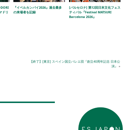
DORI
『イベルカンパイ2026』過去最多
[バルセロナ] 第12回日本文化フェス
!」マドリ
の来場者を記録
ティバル『Festival MATSURI
Barcelona 2026』
【終了】[東京] スペイン国立バレエ団『創立40周年記念 日本公
演』
»