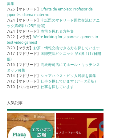
募集
7/25【マドリード】
Oferta de empleo: Profesor de
japonés idioma materno
7/24【マドリード】
今話題のマドリード国際交流ピクニ
ック第4弾！(25日開催)
7/24【マドリード】
寿司を握れる方募集
7/22【マラガ】
We’re looking for Japanese gamers to
test video games!
7/20【マラガ】
お茶・情報交換できる方を探しています
7/17【マドリード】
国際交流ピクニック 第3弾！(17日開
催)
7/15【マドリード】
高級寿司店にてホール・キッチンス
タッフ募集
7/14【マドリード】
シェアハウス・ピソ入居者を募集
7/12【マドリード】
仕事を探しています (データ分析)
7/10【バルセロナ】
仕事を探しています
人気記事