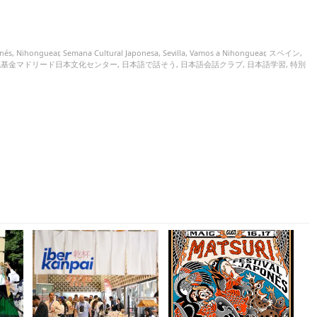
nés
,
Nihonguear
,
Semana Cultural Japonesa
,
Sevilla
,
Vamos a Nihonguear
,
スペイン
,
流基金マドリード日本文化センター
,
日本語で話そう
,
日本語会話クラブ
,
日本語学習
,
特別