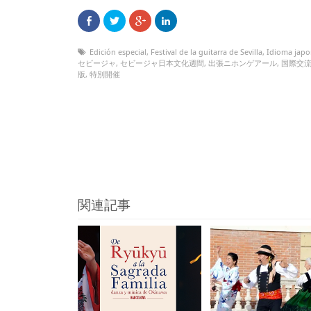
Edición especial
,
Festival de la guitarra de Sevilla
,
Idioma japo
セビージャ
,
セビージャ日本文化週間
,
出張ニホンゲアール
,
国際交
版
,
特別開催
関連記事