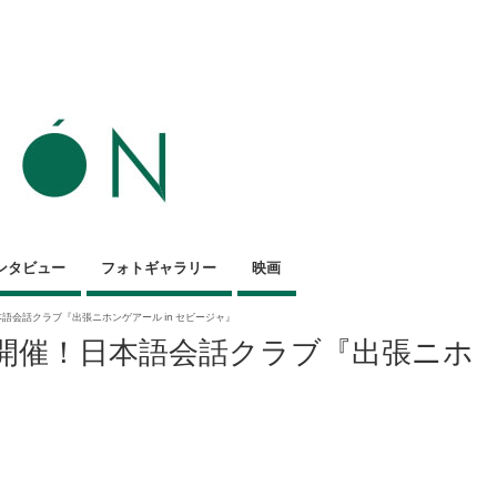
ンタビュー
フォトギャラリー
映画
本語会話クラブ『出張ニホンゲアール in セビージャ』
別開催！日本語会話クラブ『出張ニホ
』