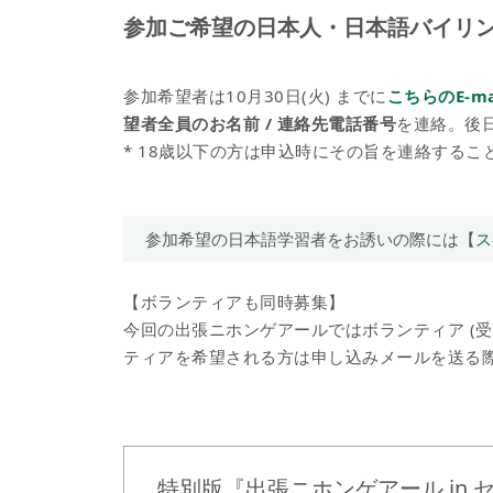
参加ご希望の日本人・日本語バイリ
参加希望者は10月30日(火) までに
こちらのE-ma
望者全員のお名前 / 連絡先電話番号
を連絡。後
* 18歳以下の方は申込時にその旨を連絡するこ
参加希望の日本語学習者をお誘いの際には【
ス
【ボランティアも同時募集】
今回の出張ニホンゲアールではボランティア (受付
ティアを希望される方は申し込みメールを送る
特別版『出張ニホンゲアール in 