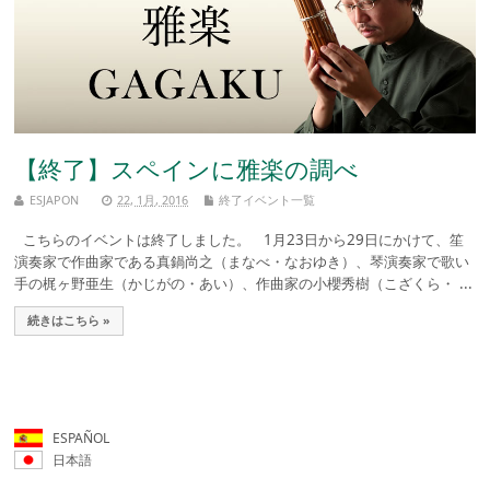
【終了】スペインに雅楽の調べ
ESJAPON
22, 1月, 2016
終了イベント一覧
こちらのイベントは終了しました。 1月23日から29日にかけて、笙
演奏家で作曲家である真鍋尚之（まなべ・なおゆき）、琴演奏家で歌い
手の梶ヶ野亜生（かじがの・あい）、作曲家の小櫻秀樹（こざくら・ ...
続きはこちら »
ESPAÑOL
日本語