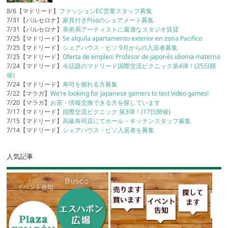
8/6【マドリード】
ファッションEC営業スタッフ募集
7/31【バルセロナ】
家具付きPisoのシェアメート募集
7/31【バルセロナ】
美術系アーティストに最適なスタジオ賃貸
7/25【マドリード】
Se alquila apartamento exterior en zona Pacifico
7/25【マドリード】
シェアハウス・ピソ 9月からの入居者募集
7/25【マドリード】
Oferta de empleo: Profesor de japonés idioma materno
7/24【マドリード】
今話題のマドリード国際交流ピクニック第4弾！(25日開
催)
7/24【マドリード】
寿司を握れる方募集
7/22【マラガ】
We’re looking for Japanese gamers to test video games!
7/20【マラガ】
お茶・情報交換できる方を探しています
7/17【マドリード】
国際交流ピクニック 第3弾！(17日開催)
7/15【マドリード】
高級寿司店にてホール・キッチンスタッフ募集
7/14【マドリード】
シェアハウス・ピソ入居者を募集
人気記事