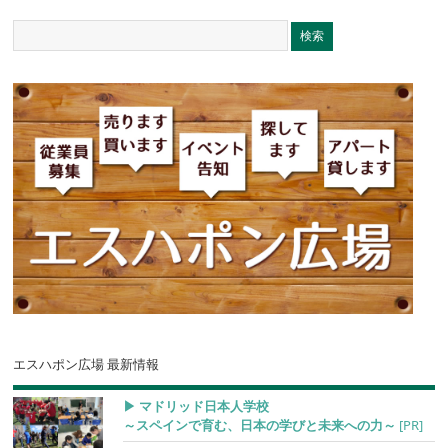
エスハポン広場 最新情報
▶︎ マドリッド日本人学校
～スペインで育む、日本の学びと未来への力～
[PR]