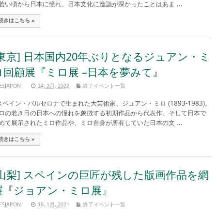
若い頃から日本に憧れ、日本文化に造詣が深かったことはあま ...
続きはこちら »
[東京] 日本国内20年ぶりとなるジュアン・ミ
ロ回顧展『ミロ展 –日本を夢みて』
ESJAPON
24, 2月, 2022
終了イベント一覧
ペイン・バルセロナで生まれた大芸術家、ジュアン・ミロ (1893-1983)。
ロの若き日の日本への憧れを象徴する初期作品から代表作、そして日本で
めて展示されたミロ作品や、ミロ自身が所有していた日本の文 ...
続きはこちら »
[山梨] スペインの巨匠が残した版画作品を網
羅『ジョアン・ミロ展』
ESJAPON
10, 1月, 2021
終了イベント一覧