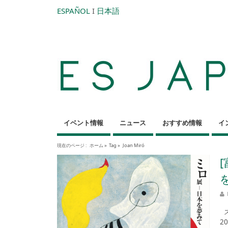
ESPAÑOL
I
日本語
イベント情報
ニュース
おすすめ情報
イ
現在のページ :
ホーム
»
Tag »
Joan Miró
ス
2