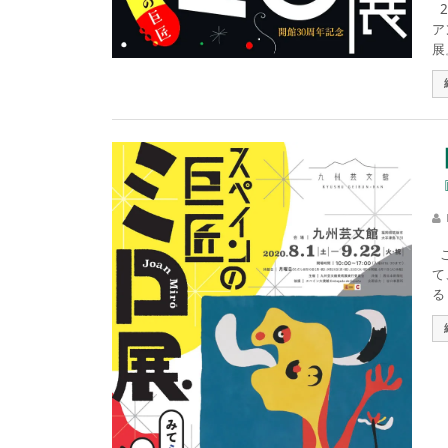
2
ア
展
こ
て
る