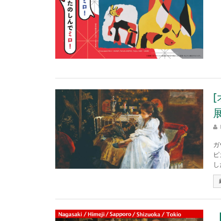
ガ
ピ
し