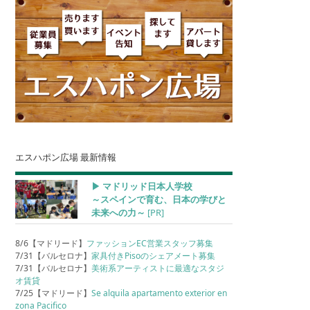
エスハポン広場 最新情報
▶︎ マドリッド日本人学校
～スペインで育む、日本の学びと
未来への力～
[PR]
8/6【マドリード】
ファッションEC営業スタッフ募集
7/31【バルセロナ】
家具付きPisoのシェアメート募集
7/31【バルセロナ】
美術系アーティストに最適なスタジ
オ賃貸
7/25【マドリード】
Se alquila apartamento exterior en
zona Pacifico