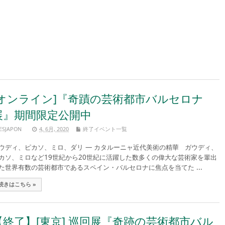
[オンライン]『奇蹟の芸術都市バルセロナ
展』期間限定公開中
ESJAPON
4, 6月, 2020
終了イベント一覧
ウディ、ピカソ、ミロ、ダリ ― カタルーニャ近代美術の精華 ガウディ、
カソ、ミロなど19世紀から20世紀に活躍した数多くの偉大な芸術家を輩出
た世界有数の芸術都市であるスペイン・バルセロナに焦点を当てた ...
続きはこちら »
【終了】[東京] 巡回展『奇跡の芸術都市バル