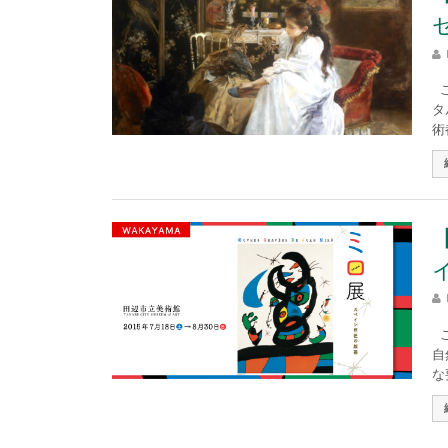
こ
タ
術
こ
自
な