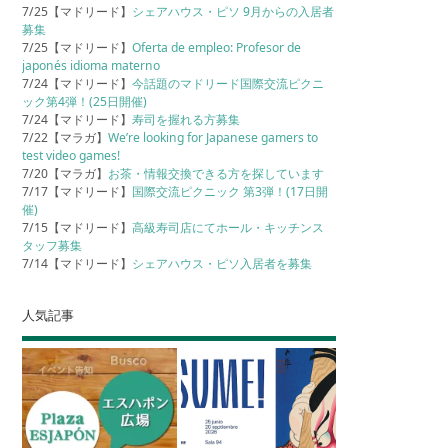
7/25【マドリード】
シェアハウス・ピソ 9月からの入居者
募集
7/25【マドリード】
Oferta de empleo: Profesor de
japonés idioma materno
7/24【マドリード】
今話題のマドリード国際交流ピクニ
ック第4弾！(25日開催)
7/24【マドリード】
寿司を握れる方募集
7/22【マラガ】
We’re looking for Japanese gamers to
test video games!
7/20【マラガ】
お茶・情報交換できる方を探しています
7/17【マドリード】
国際交流ピクニック 第3弾！(17日開
催)
7/15【マドリード】
高級寿司店にてホール・キッチンス
タッフ募集
7/14【マドリード】
シェアハウス・ピソ入居者を募集
人気記事