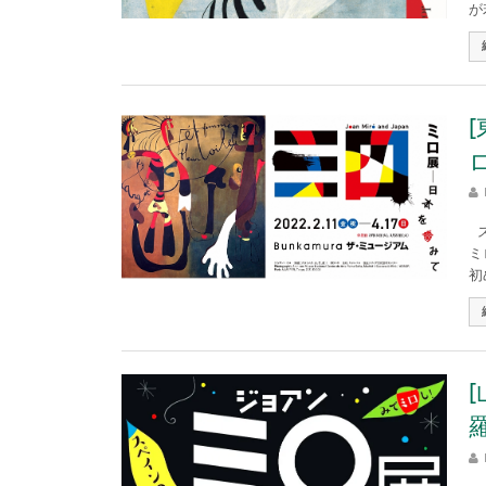
が
ス
ミ
初