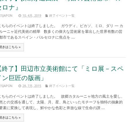
セロナ』
ESJAPON
10, 4月, 2019
終了イベント一覧
ちらのイベントは終了しました。 ガウディ、ピカソ、ミロ、ダリ ― カ
ルーニャ近代美術の精華 数多くの偉大な芸術家を輩出した世界有数の芸
都市であるスペイン・バルセロナに焦点を ...
続きはこちら »
【終了】田辺市立美術館にて「ミロ展－スペ
イン巨匠の版画」
ESJAPON
28, 7月, 2015
終了イベント一覧
ちらのイベントは終了しました。 故郷カタルーニャ地方の風土を愛し、
然との交感を通して、太陽、月、星、鳥といったモチーフを独特の抽象的
要素に変換して表現し、鮮やかな色彩と奔放な線で生命の讃 ...
続きはこちら »