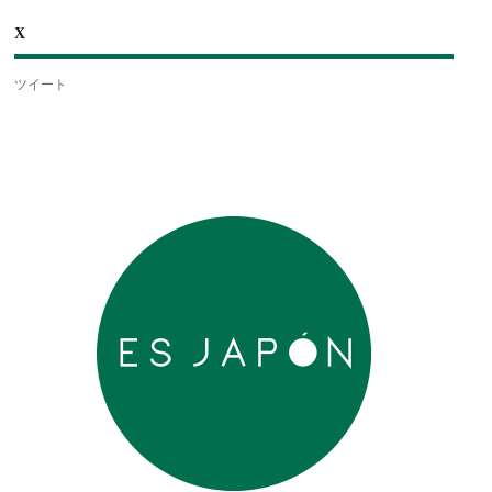
X
ツイート