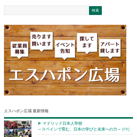
エスハポン広場 最新情報
▶︎ マドリッド日本人学校
～スペインで育む、日本の学びと未来への力～
[PR]