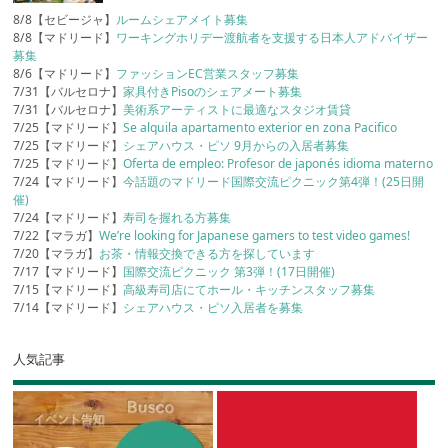
8/8【セビージャ】
ルームシェアメイト募集
8/8【マドリード】
ワーキングホリデー渡航者を支援する日本人アドバイザー
募集
8/6【マドリード】
ファッションEC営業スタッフ募集
7/31【バルセロナ】
家具付きPisoのシェアメート募集
7/31【バルセロナ】
美術系アーティストに最適なスタジオ賃貸
7/25【マドリード】
Se alquila apartamento exterior en zona Pacifico
7/25【マドリード】
シェアハウス・ピソ 9月からの入居者募集
7/25【マドリード】
Oferta de empleo: Profesor de japonés idioma materno
7/24【マドリード】
今話題のマドリード国際交流ピクニック第4弾！(25日開
催)
7/24【マドリード】
寿司を握れる方募集
7/22【マラガ】
We’re looking for Japanese gamers to test video games!
7/20【マラガ】
お茶・情報交換できる方を探しています
7/17【マドリード】
国際交流ピクニック 第3弾！(17日開催)
7/15【マドリード】
高級寿司店にてホール・キッチンスタッフ募集
7/14【マドリード】
シェアハウス・ピソ入居者を募集
人気記事