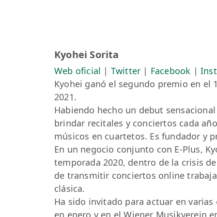
Kyohei Sorita
Web oficial
|
Twitter
|
Facebook
|
Ins
Kyohei ganó el segundo premio en el 
2021.
Habiendo hecho un debut sensacional e
brindar recitales y conciertos cada a
músicos en cuartetos. Es fundador y p
En un negocio conjunto con E-Plus, Kyo
temporada 2020, dentro de la crisis d
de transmitir conciertos online traba
clásica.
Ha sido invitado para actuar en varia
en enero y en el Wiener Musikverein 