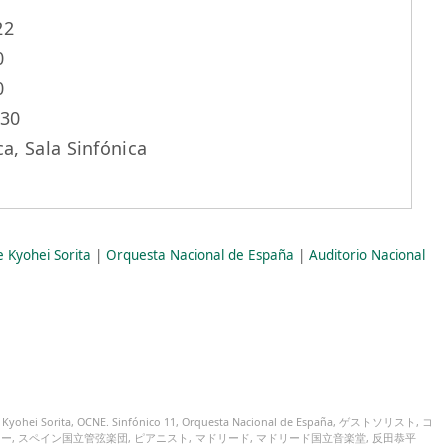
22
0
0
30
a, Sala Sinfónica
e Kyohei Sorita
|
Orquesta Nacional de España
|
Auditorio Nacional
,
Kyohei Sorita
,
OCNE. Sinfónico 11
,
Orquesta Nacional de España
,
ゲストソリスト
,
コ
ュー
,
スペイン国立管弦楽団
,
ピアニスト
,
マドリード
,
マドリード国立音楽堂
,
反田恭平