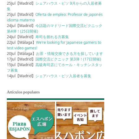
25Jul【Madrid】
シェアハウス・ピソ 9月からの入居者募
集
25Jul【Madrid】
Oferta de empleo: Profesor de japonés
idioma materno
24Jul【Madrid】
今話題のマドリード国際交流ピクニック
第4弾！(25日開催)
24Jul【Madrid】
寿司を握れる方募集
22Jul【Málaga】
We’re looking for Japanese gamers to
test video games!
20Jul【Málaga】
お茶・情報交換できる方を探しています
17Jul【Madrid】
国際交流ピクニック 第3弾！(17日開催)
15Jul【Madrid】
高級寿司店にてホール・キッチンスタッ
フ募集
14Jul【Madrid】
シェアハウス・ピソ入居者を募集
Artículos populares