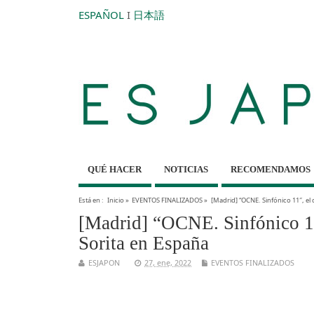
ESPAÑOL
I
日本語
QUÉ HACER
NOTICIAS
RECOMENDAMOS
Está en :
Inicio
»
EVENTOS FINALIZADOS
»
[Madrid] “OCNE. Sinfónico 11″, el
[Madrid] “OCNE. Sinfónico 11
Sorita en España
ESJAPON
27, ene, 2022
EVENTOS FINALIZADOS