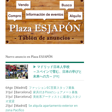
Nuevo anuncio en Plaza ESJAPÓN
▶︎ マドリッド日本人学校
～スペインで育む、日本の学びと
未来への力～
[PR]
6Ago【Madrid】
ファッションEC営業スタッフ募集
31Jul【Barcelona】
家具付きPisoのシェアメート募集
31Jul【Barcelona】
美術系アーティストに最適なスタジ
オ賃貸
25Jul【Madrid】
Se alquila apartamento exterior en
zona Pacifico