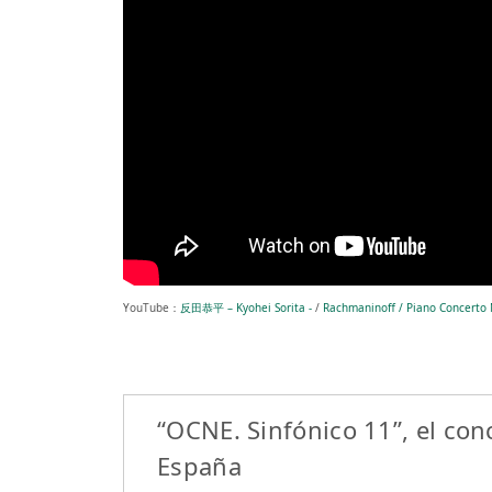
YouTube：
反田恭平 – Kyohei Sorita -
/
Rachmaninoff / Piano Concerto 
“OCNE. Sinfónico 11”, el con
España