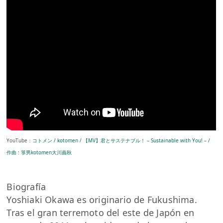
YouTube：
コトメン / kotomen
/
【MV】君とサステナブル！ – Sustainable with You! – /
作曲 : 箏男kotomen大川義秋
Biografía
Yoshiaki Okawa es originario de Fukushima.
Tras el gran terremoto del este de Japón en