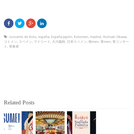
concierto de Koto
,
españa
,
España-Japón
,
Kotomen
,
madrid
,
Yoshiaki Okawa
,
コトメン
,
スペイン
,
マドリード
,
大川義秋
,
日本スペイン
,
桜men
,
箏men
,
箏コンサー
ト
,
箏奏者
Related Posts