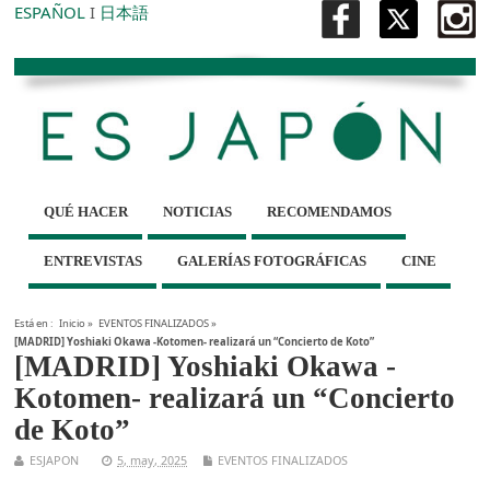
ESPAÑOL
I
日本語
QUÉ HACER
NOTICIAS
RECOMENDAMOS
ENTREVISTAS
GALERÍAS FOTOGRÁFICAS
CINE
Está en :
Inicio
»
EVENTOS FINALIZADOS
»
[MADRID] Yoshiaki Okawa -Kotomen- realizará un “Concierto de Koto”
[MADRID] Yoshiaki Okawa -
Kotomen- realizará un “Concierto
de Koto”
ESJAPON
5, may, 2025
EVENTOS FINALIZADOS