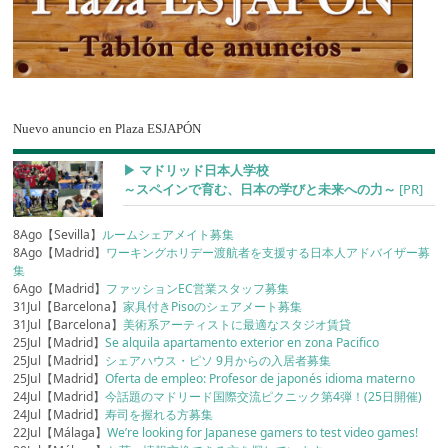
Nuevo anuncio en Plaza ESJAPÓN
▶︎ マドリッド日本人学校
～スペインで育む、日本の学びと未来への力～
[PR]
8Ago【Sevilla】
ルームシェアメイト募集
8Ago【Madrid】
ワーキングホリデー渡航者を支援する日本人アドバイザー募
集
6Ago【Madrid】
ファッションEC営業スタッフ募集
31Jul【Barcelona】
家具付きPisoのシェアメート募集
31Jul【Barcelona】
美術系アーティストに最適なスタジオ賃貸
25Jul【Madrid】
Se alquila apartamento exterior en zona Pacifico
25Jul【Madrid】
シェアハウス・ピソ 9月からの入居者募集
25Jul【Madrid】
Oferta de empleo: Profesor de japonés idioma materno
24Jul【Madrid】
今話題のマドリード国際交流ピクニック第4弾！(25日開催)
24Jul【Madrid】
寿司を握れる方募集
22Jul【Málaga】
We’re looking for Japanese gamers to test video games!