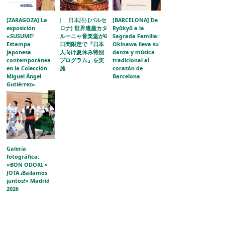
[ZARAGOZA] La
( 日本語)
[バルセ
[BARCELONA] De
exposición
ロナ] 世界遺産カタ
Ryūkyū a la
«SUSUME!
ルーニャ音楽堂が6
Sagrada Familia:
Estampa
日間限定で『日本
Okinawa lleva su
japonesa
人向け夏休み特別
danza y música
contemporánea
プログラム』を実
tradicional al
en la Colección
施
corazón de
Miguel Ángel
Barcelona
Gutiérrez»
acerca la
evolución del
grabado japonés
al público
aragonés
Galería
fotográfica:
«BON ODORI ×
JOTA ¡Bailamos
juntos!» Madrid
2026