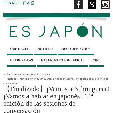
ESPAÑOL
I
日本語
QUÉ HACER
NOTICIAS
RECOMENDAMOS
ENTREVISTAS
GALERÍAS FOTOGRÁFICAS
CINE
Está en :
Inicio
»
EVENTOS FINALIZADOS
»
【Finalizado】¡Vamos a Nihonguear! ¡Vamos a hablar en japonés! 14ª edición de las sesiones de
conversación
【Finalizado】¡Vamos a Nihonguear!
¡Vamos a hablar en japonés! 14ª
edición de las sesiones de
conversación