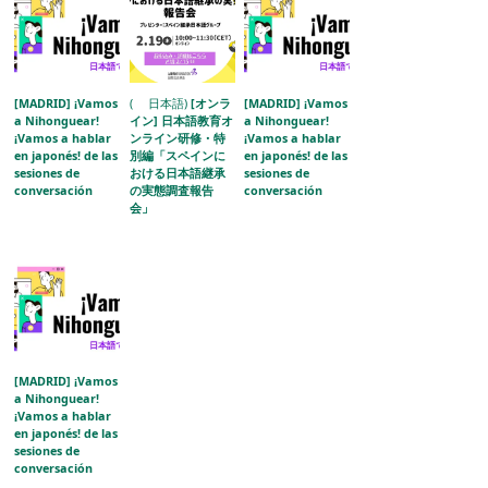
[MADRID] ¡Vamos
( 日本語)
[オンラ
[MADRID] ¡Vamos
a Nihonguear!
イン] 日本語教育オ
a Nihonguear!
¡Vamos a hablar
ンライン研修・特
¡Vamos a hablar
en japonés! de las
別編「スペインに
en japonés! de las
sesiones de
おける日本語継承
sesiones de
conversación
の実態調査報告
conversación
会」
[MADRID] ¡Vamos
a Nihonguear!
¡Vamos a hablar
en japonés! de las
sesiones de
conversación