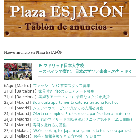
Nuevo anuncio en Plaza ESJAPÓN
▶︎ マドリッド日本人学校
～スペインで育む、日本の学びと未来への力～
[PR]
6Ago【Madrid】
ファッションEC営業スタッフ募集
31Jul【Barcelona】
家具付きPisoのシェアメート募集
31Jul【Barcelona】
美術系アーティストに最適なスタジオ賃貸
25Jul【Madrid】
Se alquila apartamento exterior en zona Pacifico
25Jul【Madrid】
シェアハウス・ピソ 9月からの入居者募集
25Jul【Madrid】
Oferta de empleo: Profesor de japonés idioma materno
24Jul【Madrid】
今話題のマドリード国際交流ピクニック第4弾！(25日開催)
24Jul【Madrid】
寿司を握れる方募集
22Jul【Málaga】
We’re looking for Japanese gamers to test video games!
20Jul【Málaga】
お茶・情報交換できる方を探しています