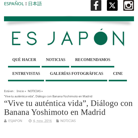
ESPAÑOL
I
日本語
QUÉ HACER
NOTICIAS
RECOMENDAMOS
ENTREVISTAS
GALERÍAS FOTOGRÁFICAS
CINE
Está en :
Inicio
»
NOTICIAS
»
“Vive tu auténtica vida”, Diálogo con Banana Yoshimoto en Madrid
“Vive tu auténtica vida”, Diálogo con
Banana Yoshimoto en Madrid
ESJAPON
4, nov, 2016
NOTICIAS