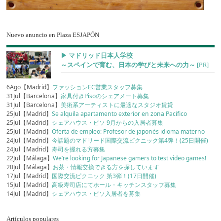
Nuevo anuncio en Plaza ESJAPÓN
▶︎ マドリッド日本人学校
～スペインで育む、日本の学びと未来への力～
[PR]
6Ago【Madrid】
ファッションEC営業スタッフ募集
31Jul【Barcelona】
家具付きPisoのシェアメート募集
31Jul【Barcelona】
美術系アーティストに最適なスタジオ賃貸
25Jul【Madrid】
Se alquila apartamento exterior en zona Pacifico
25Jul【Madrid】
シェアハウス・ピソ 9月からの入居者募集
25Jul【Madrid】
Oferta de empleo: Profesor de japonés idioma materno
24Jul【Madrid】
今話題のマドリード国際交流ピクニック第4弾！(25日開催)
24Jul【Madrid】
寿司を握れる方募集
22Jul【Málaga】
We’re looking for Japanese gamers to test video games!
20Jul【Málaga】
お茶・情報交換できる方を探しています
17Jul【Madrid】
国際交流ピクニック 第3弾！(17日開催)
15Jul【Madrid】
高級寿司店にてホール・キッチンスタッフ募集
14Jul【Madrid】
シェアハウス・ピソ入居者を募集
Artículos populares