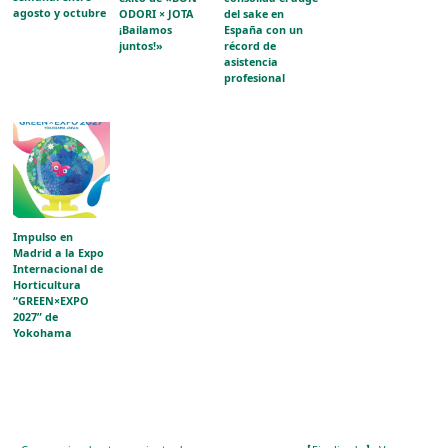
agosto y octubre
ODORI × JOTA
del sake en
¡Bailamos
España con un
juntos!»
récord de
asistencia
profesional
Impulso en
Madrid a la Expo
Internacional de
Horticultura
“GREEN×EXPO
2027” de
Yokohama