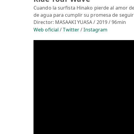
Cuando la surfista Hinako pierde al amor de
de agua para cumplir su promesa de seguir
Director: MASAAKI YUASA / 2019 / 96min
Web oficial
/
Twitter
/
Instagram