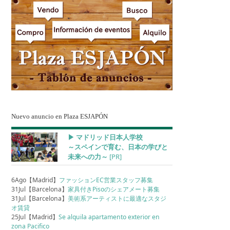
Nuevo anuncio en Plaza ESJAPÓN
▶︎ マドリッド日本人学校
～スペインで育む、日本の学びと
未来への力～
[PR]
6Ago【Madrid】
ファッションEC営業スタッフ募集
31Jul【Barcelona】
家具付きPisoのシェアメート募集
31Jul【Barcelona】
美術系アーティストに最適なスタジ
オ賃貸
25Jul【Madrid】
Se alquila apartamento exterior en
zona Pacifico