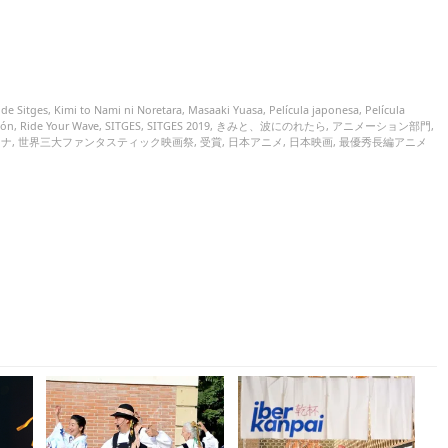
 de Sitges
,
Kimi to Nami ni Noretara
,
Masaaki Yuasa
,
Película japonesa
,
Película
ión
,
Ride Your Wave
,
SITGES
,
SITGES 2019
,
きみと、波にのれたら
,
アニメーション部門
,
ロナ
,
世界三大ファンタスティック映画祭
,
受賞
,
日本アニメ
,
日本映画
,
最優秀長編アニメ