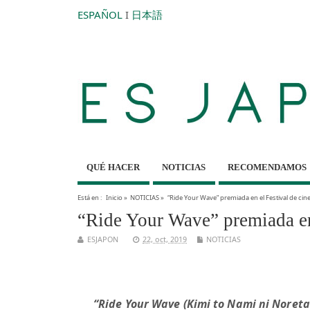
ESPAÑOL
I
日本語
QUÉ HACER
NOTICIAS
RECOMENDAMOS
Está en :
Inicio
»
NOTICIAS
»
“Ride Your Wave” premiada en el Festival de cine
“Ride Your Wave” premiada en 
ESJAPON
22, oct, 2019
NOTICIAS
“Ride Your Wave (Kimi to Nami ni Noreta