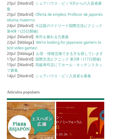
25Jul【Madrid】
シェアハウス・ピソ 9月からの入居者募
集
25Jul【Madrid】
Oferta de empleo: Profesor de japonés
idioma materno
24Jul【Madrid】
今話題のマドリード国際交流ピクニック
第4弾！(25日開催)
24Jul【Madrid】
寿司を握れる方募集
22Jul【Málaga】
We’re looking for Japanese gamers to
test video games!
20Jul【Málaga】
お茶・情報交換できる方を探しています
17Jul【Madrid】
国際交流ピクニック 第3弾！(17日開催)
15Jul【Madrid】
高級寿司店にてホール・キッチンスタッ
フ募集
14Jul【Madrid】
シェアハウス・ピソ入居者を募集
Artículos populares