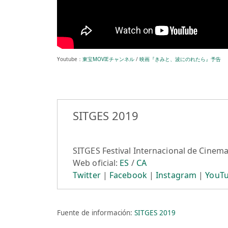
Youtube：
東宝MOVIEチャンネル
/
映画『きみと、波にのれたら』予告
SITGES 2019
SITGES Festival Internacional de Cinema
Web oficial:
ES
/
CA
Twitter
|
Facebook
|
Instagram
|
YouT
Fuente de información:
SITGES 2019