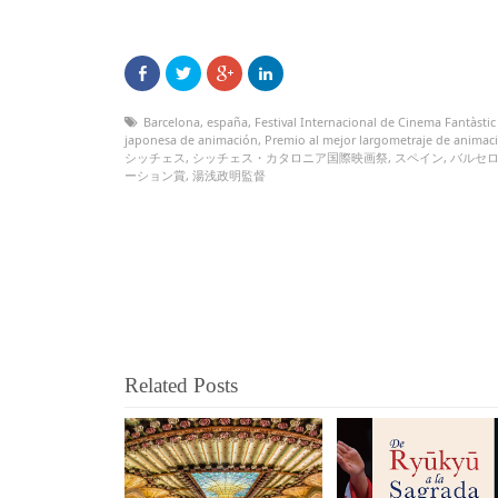
Barcelona
,
españa
,
Festival Internacional de Cinema Fantàstic
japonesa de animación
,
Premio al mejor largometraje de animac
シッチェス
,
シッチェス・カタロニア国際映画祭
,
スペイン
,
バルセ
ーション賞
,
湯浅政明監督
Related Posts