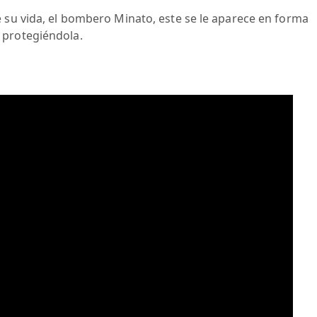
 su vida, el bombero Minato, este se le aparece en forma
 protegiéndola.