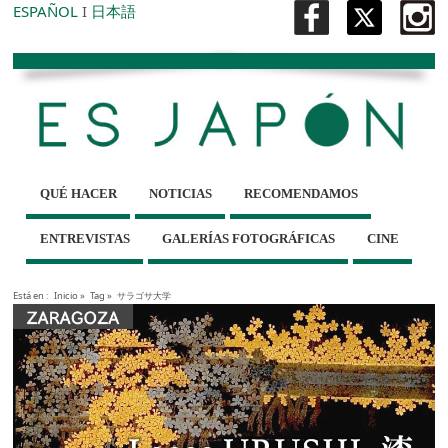
ESPAÑOL
I
日本語
QUÉ HACER
NOTICIAS
RECOMENDAMOS
ENTREVISTAS
GALERÍAS FOTOGRÁFICAS
CINE
Está en :
Inicio
»
Tag »
サラゴサ大学