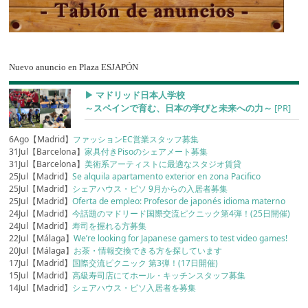
Nuevo anuncio en Plaza ESJAPÓN
▶︎ マドリッド日本人学校
～スペインで育む、日本の学びと未来への力～
[PR]
6Ago【Madrid】
ファッションEC営業スタッフ募集
31Jul【Barcelona】
家具付きPisoのシェアメート募集
31Jul【Barcelona】
美術系アーティストに最適なスタジオ賃貸
25Jul【Madrid】
Se alquila apartamento exterior en zona Pacifico
25Jul【Madrid】
シェアハウス・ピソ 9月からの入居者募集
25Jul【Madrid】
Oferta de empleo: Profesor de japonés idioma materno
24Jul【Madrid】
今話題のマドリード国際交流ピクニック第4弾！(25日開催)
24Jul【Madrid】
寿司を握れる方募集
22Jul【Málaga】
We’re looking for Japanese gamers to test video games!
20Jul【Málaga】
お茶・情報交換できる方を探しています
17Jul【Madrid】
国際交流ピクニック 第3弾！(17日開催)
15Jul【Madrid】
高級寿司店にてホール・キッチンスタッフ募集
14Jul【Madrid】
シェアハウス・ピソ入居者を募集