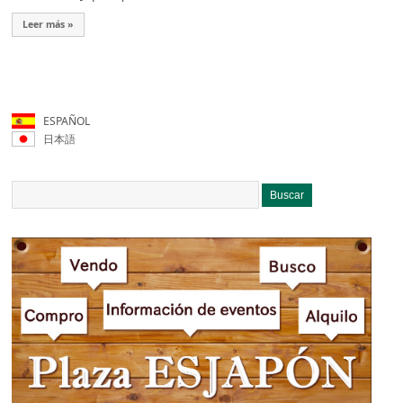
Leer más »
ESPAÑOL
日本語