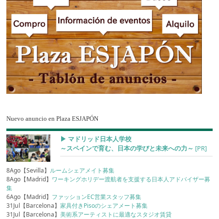
Nuevo anuncio en Plaza ESJAPÓN
▶︎ マドリッド日本人学校
～スペインで育む、日本の学びと未来への力～
[PR]
8Ago【Sevilla】
ルームシェアメイト募集
8Ago【Madrid】
ワーキングホリデー渡航者を支援する日本人アドバイザー募
集
6Ago【Madrid】
ファッションEC営業スタッフ募集
31Jul【Barcelona】
家具付きPisoのシェアメート募集
31Jul【Barcelona】
美術系アーティストに最適なスタジオ賃貸