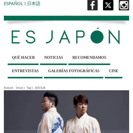
ESPAÑOL
I
日本語
QUÉ HACER
NOTICIAS
RECOMENDAMOS
ENTREVISTAS
GALERÍAS FOTOGRÁFICAS
CINE
Está en :
Inicio
»
Tag »
吉田兄弟