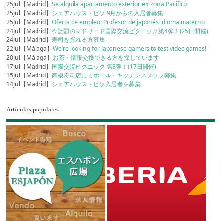
25Jul【Madrid】
Se alquila apartamento exterior en zona Pacifico
25Jul【Madrid】
シェアハウス・ピソ 9月からの入居者募集
25Jul【Madrid】
Oferta de empleo: Profesor de japonés idioma materno
24Jul【Madrid】
今話題のマドリード国際交流ピクニック第4弾！(25日開催)
24Jul【Madrid】
寿司を握れる方募集
22Jul【Málaga】
We’re looking for Japanese gamers to test video games!
20Jul【Málaga】
お茶・情報交換できる方を探しています
17Jul【Madrid】
国際交流ピクニック 第3弾！(17日開催)
15Jul【Madrid】
高級寿司店にてホール・キッチンスタッフ募集
14Jul【Madrid】
シェアハウス・ピソ入居者を募集
Artículos populares