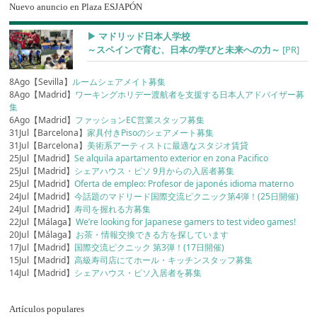
Nuevo anuncio en Plaza ESJAPÓN
▶︎ マドリッド日本人学校
～スペインで育む、日本の学びと未来への力～
[PR]
8Ago【Sevilla】
ルームシェアメイト募集
8Ago【Madrid】
ワーキングホリデー渡航者を支援する日本人アドバイザー募
集
6Ago【Madrid】
ファッションEC営業スタッフ募集
31Jul【Barcelona】
家具付きPisoのシェアメート募集
31Jul【Barcelona】
美術系アーティストに最適なスタジオ賃貸
25Jul【Madrid】
Se alquila apartamento exterior en zona Pacifico
25Jul【Madrid】
シェアハウス・ピソ 9月からの入居者募集
25Jul【Madrid】
Oferta de empleo: Profesor de japonés idioma materno
24Jul【Madrid】
今話題のマドリード国際交流ピクニック第4弾！(25日開催)
24Jul【Madrid】
寿司を握れる方募集
22Jul【Málaga】
We’re looking for Japanese gamers to test video games!
20Jul【Málaga】
お茶・情報交換できる方を探しています
17Jul【Madrid】
国際交流ピクニック 第3弾！(17日開催)
15Jul【Madrid】
高級寿司店にてホール・キッチンスタッフ募集
14Jul【Madrid】
シェアハウス・ピソ入居者を募集
Artículos populares