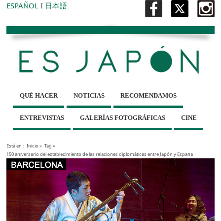
ESPAÑOL
I
日本語
QUÉ HACER
NOTICIAS
RECOMENDAMOS
ENTREVISTAS
GALERÍAS FOTOGRÁFICAS
CINE
Está en :
Inicio
»
Tag »
150 aniversario del establecimiento de las relaciones diplomáticas entre Japón y España