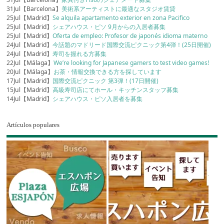
31Jul【Barcelona】
美術系アーティストに最適なスタジオ賃貸
25Jul【Madrid】
Se alquila apartamento exterior en zona Pacifico
25Jul【Madrid】
シェアハウス・ピソ 9月からの入居者募集
25Jul【Madrid】
Oferta de empleo: Profesor de japonés idioma materno
24Jul【Madrid】
今話題のマドリード国際交流ピクニック第4弾！(25日開催)
24Jul【Madrid】
寿司を握れる方募集
22Jul【Málaga】
We’re looking for Japanese gamers to test video games!
20Jul【Málaga】
お茶・情報交換できる方を探しています
17Jul【Madrid】
国際交流ピクニック 第3弾！(17日開催)
15Jul【Madrid】
高級寿司店にてホール・キッチンスタッフ募集
14Jul【Madrid】
シェアハウス・ピソ入居者を募集
Artículos populares