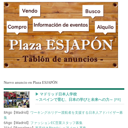
Nuevo anuncio en Plaza ESJAPÓN
▶︎ マドリッド日本人学校
～スペインで育む、日本の学びと未来への力～
[PR]
8Ago【Madrid】
ワーキングホリデー渡航者を支援する日本人アドバイザー募
集
6Ago【Madrid】
ファッションEC営業スタッフ募集
31Jul【Barcelona】
家具付きPisoのシェアメート募集