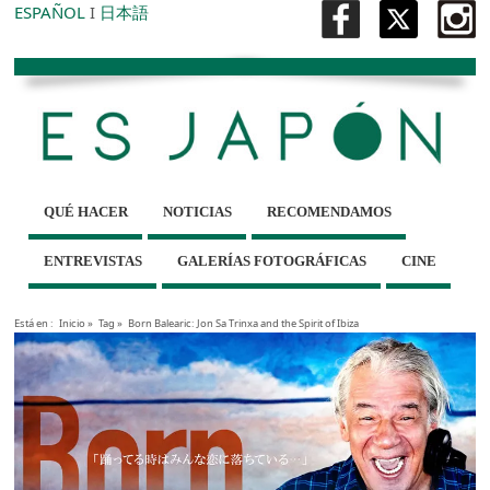
ESPAÑOL
I
日本語
QUÉ HACER
NOTICIAS
RECOMENDAMOS
ENTREVISTAS
GALERÍAS FOTOGRÁFICAS
CINE
Está en :
Inicio
»
Tag »
Born Balearic: Jon Sa Trinxa and the Spirit of Ibiza