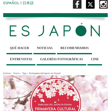
ESPAÑOL
I
日本語
QUÉ HACER
NOTICIAS
RECOMENDAMOS
ENTREVISTAS
GALERÍAS FOTOGRÁFICAS
CINE
Está en :
Inicio
»
Tag »
Embajada del Japón en Españ