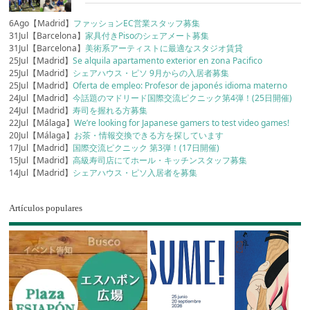
6Ago【Madrid】
ファッションEC営業スタッフ募集
31Jul【Barcelona】
家具付きPisoのシェアメート募集
31Jul【Barcelona】
美術系アーティストに最適なスタジオ賃貸
25Jul【Madrid】
Se alquila apartamento exterior en zona Pacifico
25Jul【Madrid】
シェアハウス・ピソ 9月からの入居者募集
25Jul【Madrid】
Oferta de empleo: Profesor de japonés idioma materno
24Jul【Madrid】
今話題のマドリード国際交流ピクニック第4弾！(25日開催)
24Jul【Madrid】
寿司を握れる方募集
22Jul【Málaga】
We’re looking for Japanese gamers to test video games!
20Jul【Málaga】
お茶・情報交換できる方を探しています
17Jul【Madrid】
国際交流ピクニック 第3弾！(17日開催)
15Jul【Madrid】
高級寿司店にてホール・キッチンスタッフ募集
14Jul【Madrid】
シェアハウス・ピソ入居者を募集
Artículos populares