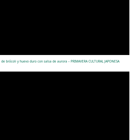
 de brócoli y huevo duro con salsa de aurora – PRIMAVERA CULTURAL JAPONESA