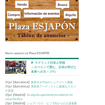
Nuevo anuncio en Plaza ESJAPÓN
▶︎ マドリッド日本人学校
～スペインで育む、日本の学びと
未来への力～
[PR]
31Jul【Barcelona】
家具付きPisoのシェアメート募集
31Jul【Barcelona】
美術系アーティストに最適なスタジ
オ賃貸
25Jul【Madrid】
Se alquila apartamento exterior en
zona Pacifico
25Jul【Madrid】
シェアハウス・ピソ 9月からの入居者募