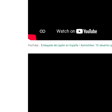
YouTube：
Embajada del Japón en España
/
Kamishibai: “El abuelito