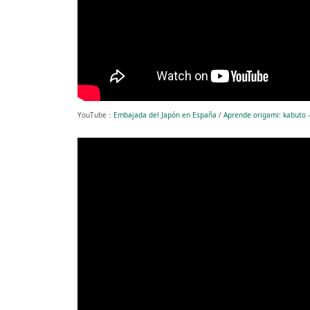
YouTube：
Embajada del Japón en España
/
Aprende origami: kabuto