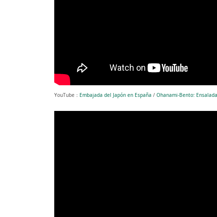
YouTube：
Embajada del Japón en España
/
Ohanami-Bento: Ensalada