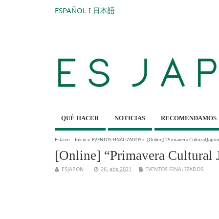
ESPAÑOL
I
日本語
QUÉ HACER
NOTICIAS
RECOMENDAMOS
Está en :
Inicio
»
EVENTOS FINALIZADOS
»
[Online] “Primavera Cultural Japo
[Online] “Primavera Cultural
ESJAPON
26, abr, 2021
EVENTOS FINALIZADOS