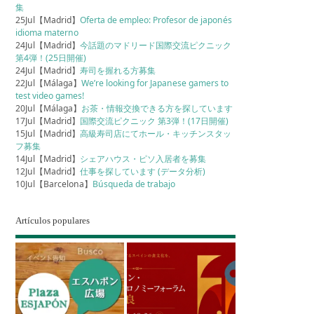
集
25Jul【Madrid】
Oferta de empleo: Profesor de japonés
idioma materno
24Jul【Madrid】
今話題のマドリード国際交流ピクニック
第4弾！(25日開催)
24Jul【Madrid】
寿司を握れる方募集
22Jul【Málaga】
We’re looking for Japanese gamers to
test video games!
20Jul【Málaga】
お茶・情報交換できる方を探しています
17Jul【Madrid】
国際交流ピクニック 第3弾！(17日開催)
15Jul【Madrid】
高級寿司店にてホール・キッチンスタッ
フ募集
14Jul【Madrid】
シェアハウス・ピソ入居者を募集
12Jul【Madrid】
仕事を探しています (データ分析)
10Jul【Barcelona】
Búsqueda de trabajo
Artículos populares