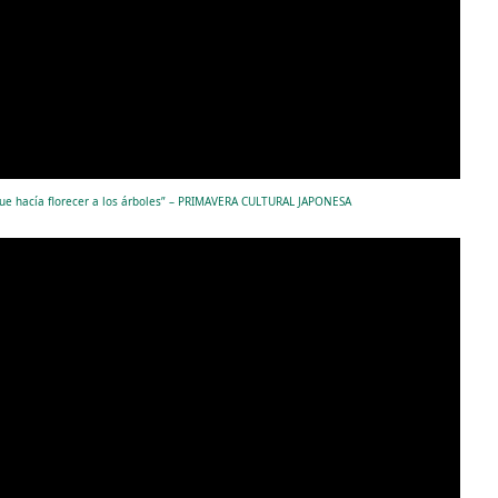
 que hacía florecer a los árboles” – PRIMAVERA CULTURAL JAPONESA