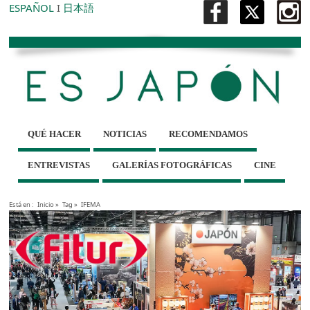
ESPAÑOL
I
日本語
QUÉ HACER
NOTICIAS
RECOMENDAMOS
ENTREVISTAS
GALERÍAS FOTOGRÁFICAS
CINE
Está en :
Inicio
»
Tag »
IFEMA