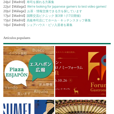
24Jul【Madrid】
寿司を握れる方募集
22Jul【Málaga】
We’re looking for Japanese gamers to test video games!
20Jul【Málaga】
お茶・情報交換できる方を探しています
17Jul【Madrid】
国際交流ピクニック 第3弾！(17日開催)
15Jul【Madrid】
高級寿司店にてホール・キッチンスタッフ募集
14Jul【Madrid】
シェアハウス・ピソ入居者を募集
Artículos populares