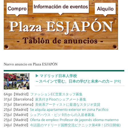
Nuevo anuncio en Plaza ESJAPÓN
▶︎ マドリッド日本人学校
～スペインで育む、日本の学びと未来への力～
[PR]
6Ago【Madrid】
ファッションEC営業スタッフ募集
31Jul【Barcelona】
家具付きPisoのシェアメート募集
31Jul【Barcelona】
美術系アーティストに最適なスタジオ賃貸
25Jul【Madrid】
Se alquila apartamento exterior en zona Pacifico
25Jul【Madrid】
シェアハウス・ピソ 9月からの入居者募集
25Jul【Madrid】
Oferta de empleo: Profesor de japonés idioma materno
24Jul【Madrid】
今話題のマドリード国際交流ピクニック第4弾！(25日開催)