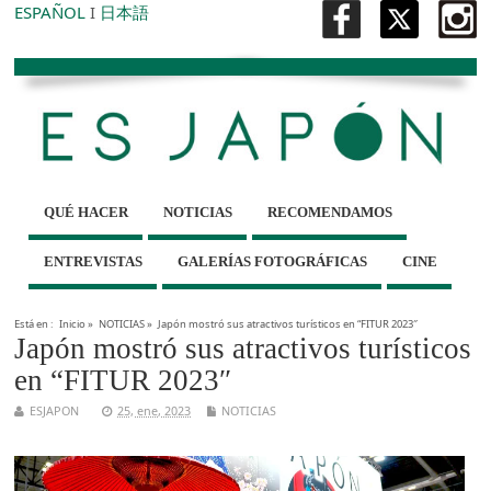
ESPAÑOL
I
日本語
QUÉ HACER
NOTICIAS
RECOMENDAMOS
ENTREVISTAS
GALERÍAS FOTOGRÁFICAS
CINE
Está en :
Inicio
»
NOTICIAS
»
Japón mostró sus atractivos turísticos en “FITUR 2023″
Japón mostró sus atractivos turísticos
en “FITUR 2023″
ESJAPON
25, ene, 2023
NOTICIAS