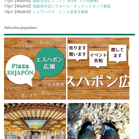
17Jul【Madrid】
国際交流ピクニック 第3弾！(17日開催)
15Jul【Madrid】
高級寿司店にてホール・キッチンスタッフ募集
14Jul【Madrid】
シェアハウス・ピソ入居者を募集
Artículos populares