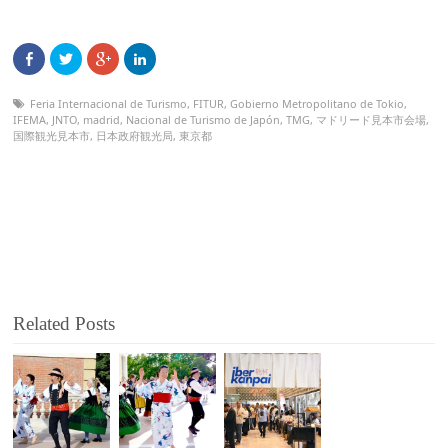
Feria Internacional de Turismo
,
FITUR
,
Gobierno Metropolitano de Tokio
,
IFEMA
,
JNTO
,
madrid
,
Nacional de Turismo de Japón
,
TMG
,
マドリード見本市会場
,
国際観光見本市
,
日本政府観光局
,
東京都
Related Posts