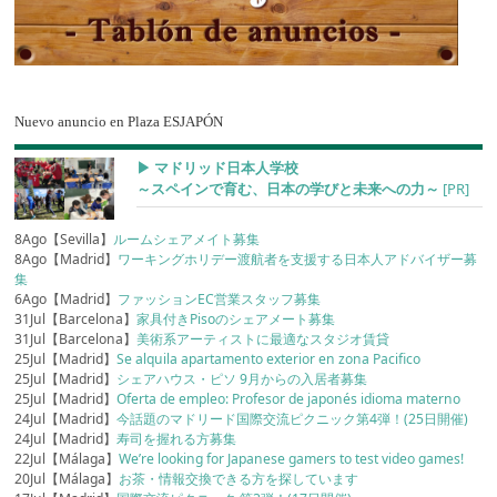
Nuevo anuncio en Plaza ESJAPÓN
▶︎ マドリッド日本人学校
～スペインで育む、日本の学びと未来への力～
[PR]
8Ago【Sevilla】
ルームシェアメイト募集
8Ago【Madrid】
ワーキングホリデー渡航者を支援する日本人アドバイザー募
集
6Ago【Madrid】
ファッションEC営業スタッフ募集
31Jul【Barcelona】
家具付きPisoのシェアメート募集
31Jul【Barcelona】
美術系アーティストに最適なスタジオ賃貸
25Jul【Madrid】
Se alquila apartamento exterior en zona Pacifico
25Jul【Madrid】
シェアハウス・ピソ 9月からの入居者募集
25Jul【Madrid】
Oferta de empleo: Profesor de japonés idioma materno
24Jul【Madrid】
今話題のマドリード国際交流ピクニック第4弾！(25日開催)
24Jul【Madrid】
寿司を握れる方募集
22Jul【Málaga】
We’re looking for Japanese gamers to test video games!
20Jul【Málaga】
お茶・情報交換できる方を探しています