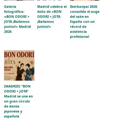
Galería
Madrid celebra el
Iberkanpai 2026
fotográfica:
éxito de «BON
consolida el auge
«BON ODORI ×
ODORI × JOTA
del sake en
JOTA ¡Bailamos
¡Bailamos
España con un
juntos!» Madrid
juntos!»
récord de
2026
asistencia
profesional
[MADRID] “BON
ODORI × JOTA”
Madrid se une en
un gran círculo
de danza
japonesa y
española