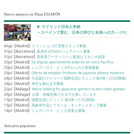
Nuevo anuncio en Plaza ESJAPÓN
▶︎ マドリッド日本人学校
～スペインで育む、日本の学びと未来への力～
[PR]
6Ago【Madrid】
ファッションEC営業スタッフ募集
31Jul【Barcelona】
家具付きPisoのシェアメート募集
31Jul【Barcelona】
美術系アーティストに最適なスタジオ賃貸
25Jul【Madrid】
Se alquila apartamento exterior en zona Pacifico
25Jul【Madrid】
シェアハウス・ピソ 9月からの入居者募集
25Jul【Madrid】
Oferta de empleo: Profesor de japonés idioma materno
24Jul【Madrid】
今話題のマドリード国際交流ピクニック第4弾！(25日開催)
24Jul【Madrid】
寿司を握れる方募集
22Jul【Málaga】
We’re looking for Japanese gamers to test video games!
20Jul【Málaga】
お茶・情報交換できる方を探しています
17Jul【Madrid】
国際交流ピクニック 第3弾！(17日開催)
15Jul【Madrid】
高級寿司店にてホール・キッチンスタッフ募集
14Jul【Madrid】
シェアハウス・ピソ入居者を募集
Artículos populares