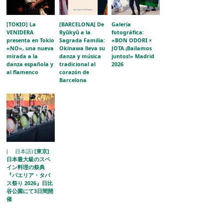
[TOKIO] La
[BARCELONA] De
Galería
VENIDERA
Ryūkyū a la
fotográfica:
presenta en Tokio
Sagrada Familia:
«BON ODORI ×
«NO», una nueva
Okinawa lleva su
JOTA ¡Bailamos
mirada a la
danza y música
juntos!» Madrid
danza española y
tradicional al
2026
al flamenco
corazón de
Barcelona
( 日本語)
[東京]
日本最大級のスペ
イン料理の祭典
『パエリア・タパ
ス祭り 2026』日比
谷公園にて3日間開
催