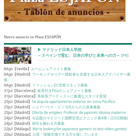
Nuevo anuncio en Plaza ESJAPÓN
▶︎ マドリッド日本人学校
～スペインで育む、日本の学びと未来への力～
[PR]
8Ago【Sevilla】
ルームシェアメイト募集
8Ago【Madrid】
ワーキングホリデー渡航者を支援する日本人アドバイザー募
集
6Ago【Madrid】
ファッションEC営業スタッフ募集
31Jul【Barcelona】
家具付きPisoのシェアメート募集
31Jul【Barcelona】
美術系アーティストに最適なスタジオ賃貸
25Jul【Madrid】
Se alquila apartamento exterior en zona Pacifico
25Jul【Madrid】
シェアハウス・ピソ 9月からの入居者募集
25Jul【Madrid】
Oferta de empleo: Profesor de japonés idioma materno
24Jul【Madrid】
今話題のマドリード国際交流ピクニック第4弾！(25日開催)
24Jul【Madrid】
寿司を握れる方募集
22Jul【Málaga】
We’re looking for Japanese gamers to test video games!
20Jul【Málaga】
お茶・情報交換できる方を探しています