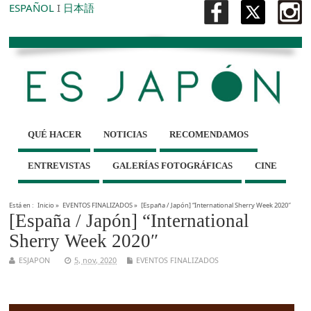
ESPAÑOL
I
日本語
QUÉ HACER
NOTICIAS
RECOMENDAMOS
ENTREVISTAS
GALERÍAS FOTOGRÁFICAS
CINE
Está en :
Inicio
»
EVENTOS FINALIZADOS
»
[España / Japón] “International Sherry Week 2020″
[España / Japón] “International
Sherry Week 2020″
ESJAPON
5, nov, 2020
EVENTOS FINALIZADOS