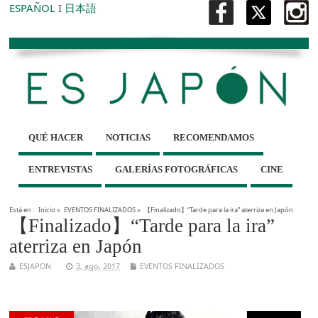
ESPAÑOL
I
日本語
QUÉ HACER
NOTICIAS
RECOMENDAMOS
ENTREVISTAS
GALERÍAS FOTOGRÁFICAS
CINE
Está en :
Inicio
»
EVENTOS FINALIZADOS
»
【Finalizado】“Tarde para la ira” aterriza en Japón
【Finalizado】“Tarde para la ira”
aterriza en Japón
ESJAPON
3, ago, 2017
EVENTOS FINALIZADOS