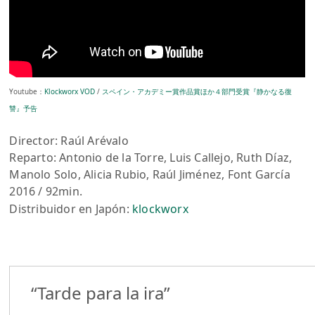
Youtube：
Klockworx VOD
/
スペイン・アカデミー賞作品賞ほか４部門受賞『静かなる復
讐』予告
Director: Raúl Arévalo
Reparto: Antonio de la Torre, Luis Callejo, Ruth Díaz,
Manolo Solo, Alicia Rubio, Raúl Jiménez, Font García
2016 / 92min.
Distribuidor en Japón:
klockworx
“Tarde para la ira”