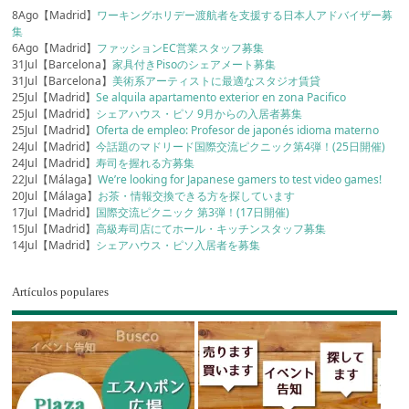
8Ago【Madrid】
ワーキングホリデー渡航者を支援する日本人アドバイザー募
集
6Ago【Madrid】
ファッションEC営業スタッフ募集
31Jul【Barcelona】
家具付きPisoのシェアメート募集
31Jul【Barcelona】
美術系アーティストに最適なスタジオ賃貸
25Jul【Madrid】
Se alquila apartamento exterior en zona Pacifico
25Jul【Madrid】
シェアハウス・ピソ 9月からの入居者募集
25Jul【Madrid】
Oferta de empleo: Profesor de japonés idioma materno
24Jul【Madrid】
今話題のマドリード国際交流ピクニック第4弾！(25日開催)
24Jul【Madrid】
寿司を握れる方募集
22Jul【Málaga】
We’re looking for Japanese gamers to test video games!
20Jul【Málaga】
お茶・情報交換できる方を探しています
17Jul【Madrid】
国際交流ピクニック 第3弾！(17日開催)
15Jul【Madrid】
高級寿司店にてホール・キッチンスタッフ募集
14Jul【Madrid】
シェアハウス・ピソ入居者を募集
Artículos populares