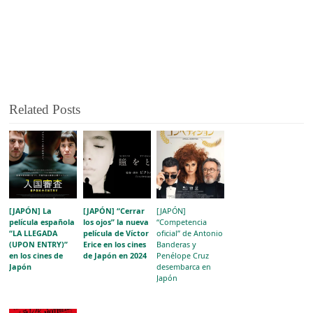
Related Posts
[JAPÓN] La
[JAPÓN] “Cerrar
[JAPÓN]
película española
los ojos” la nueva
“Competencia
“LA LLEGADA
película de Víctor
oficial” de Antonio
(UPON ENTRY)”
Erice en los cines
Banderas y
en los cines de
de Japón en 2024
Penélope Cruz
Japón
desembarca en
Japón