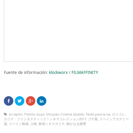
Fuente de información:
klockworx
/
FILMAFFINITY
en Japón
,
Premio Goya
,
Shinjuku Cinema Qualite
,
Tarde para la ira
,
カリコレ
,
カリテ・ファンタスティック！シネマコレクション2017
,
ゴヤ賞
,
スペインアカデミー
賞
,
スペイン映画
,
上映
,
新宿シネマカリテ
,
静かなる復讐