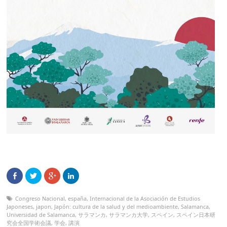
Congreso Nacional
,
españa
,
Internacional de la Asociación de Estudios
Japoneses
,
japon
,
Japón: cultura de la salud y del medioambiente
,
Salamanca
,
Universidad de Salamanca
,
サラマンカ
,
サラマンカ大学
,
スペイン
,
スペイン日本研
究会全国学術会議
,
学会
,
講演