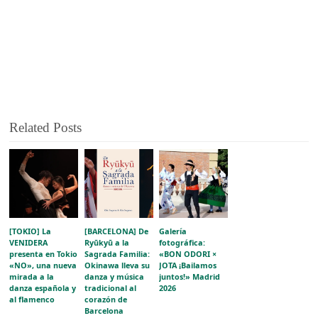
Related Posts
[TOKIO] La
[BARCELONA] De
Galería
VENIDERA
Ryūkyū a la
fotográfica:
presenta en Tokio
Sagrada Familia:
«BON ODORI ×
«NO», una nueva
Okinawa lleva su
JOTA ¡Bailamos
mirada a la
danza y música
juntos!» Madrid
danza española y
tradicional al
2026
al flamenco
corazón de
Barcelona