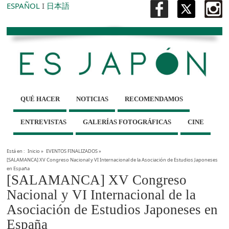
ESPAÑOL
I
日本語
QUÉ HACER
NOTICIAS
RECOMENDAMOS
ENTREVISTAS
GALERÍAS FOTOGRÁFICAS
CINE
Está en :
Inicio
»
EVENTOS FINALIZADOS
»
[SALAMANCA] XV Congreso Nacional y VI Internacional de la Asociación de Estudios Japoneses
en España
[SALAMANCA] XV Congreso
Nacional y VI Internacional de la
Asociación de Estudios Japoneses en
España