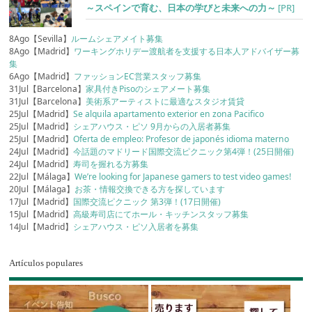
～スペインで育む、日本の学びと未来への力～
[PR]
8Ago【Sevilla】
ルームシェアメイト募集
8Ago【Madrid】
ワーキングホリデー渡航者を支援する日本人アドバイザー募
集
6Ago【Madrid】
ファッションEC営業スタッフ募集
31Jul【Barcelona】
家具付きPisoのシェアメート募集
31Jul【Barcelona】
美術系アーティストに最適なスタジオ賃貸
25Jul【Madrid】
Se alquila apartamento exterior en zona Pacifico
25Jul【Madrid】
シェアハウス・ピソ 9月からの入居者募集
25Jul【Madrid】
Oferta de empleo: Profesor de japonés idioma materno
24Jul【Madrid】
今話題のマドリード国際交流ピクニック第4弾！(25日開催)
24Jul【Madrid】
寿司を握れる方募集
22Jul【Málaga】
We’re looking for Japanese gamers to test video games!
20Jul【Málaga】
お茶・情報交換できる方を探しています
17Jul【Madrid】
国際交流ピクニック 第3弾！(17日開催)
15Jul【Madrid】
高級寿司店にてホール・キッチンスタッフ募集
14Jul【Madrid】
シェアハウス・ピソ入居者を募集
Artículos populares