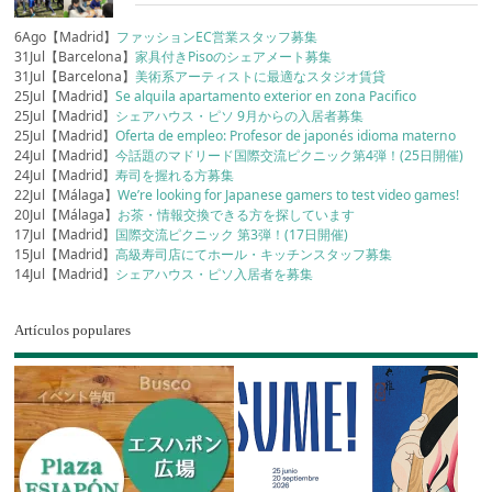
6Ago【Madrid】
ファッションEC営業スタッフ募集
31Jul【Barcelona】
家具付きPisoのシェアメート募集
31Jul【Barcelona】
美術系アーティストに最適なスタジオ賃貸
25Jul【Madrid】
Se alquila apartamento exterior en zona Pacifico
25Jul【Madrid】
シェアハウス・ピソ 9月からの入居者募集
25Jul【Madrid】
Oferta de empleo: Profesor de japonés idioma materno
24Jul【Madrid】
今話題のマドリード国際交流ピクニック第4弾！(25日開催)
24Jul【Madrid】
寿司を握れる方募集
22Jul【Málaga】
We’re looking for Japanese gamers to test video games!
20Jul【Málaga】
お茶・情報交換できる方を探しています
17Jul【Madrid】
国際交流ピクニック 第3弾！(17日開催)
15Jul【Madrid】
高級寿司店にてホール・キッチンスタッフ募集
14Jul【Madrid】
シェアハウス・ピソ入居者を募集
Artículos populares