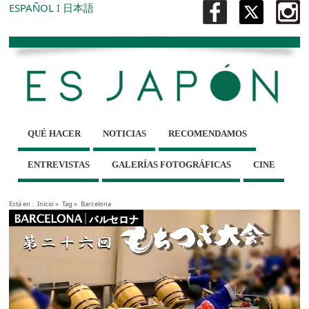
ESPAÑOL
I
日本語
QUÉ HACER
NOTICIAS
RECOMENDAMOS
ENTREVISTAS
GALERÍAS FOTOGRÁFICAS
CINE
Está en :
Inicio
»
Tag »
Barcelona