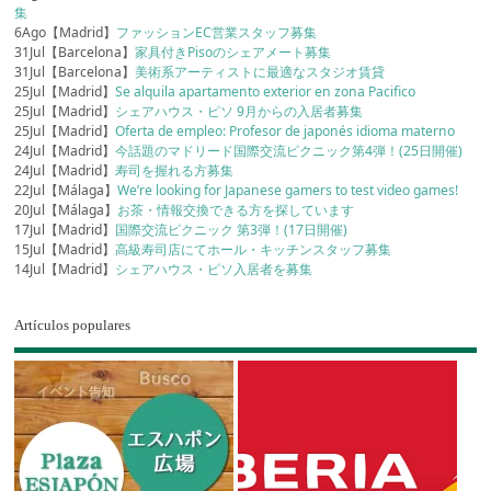
集
6Ago【Madrid】
ファッションEC営業スタッフ募集
31Jul【Barcelona】
家具付きPisoのシェアメート募集
31Jul【Barcelona】
美術系アーティストに最適なスタジオ賃貸
25Jul【Madrid】
Se alquila apartamento exterior en zona Pacifico
25Jul【Madrid】
シェアハウス・ピソ 9月からの入居者募集
25Jul【Madrid】
Oferta de empleo: Profesor de japonés idioma materno
24Jul【Madrid】
今話題のマドリード国際交流ピクニック第4弾！(25日開催)
24Jul【Madrid】
寿司を握れる方募集
22Jul【Málaga】
We’re looking for Japanese gamers to test video games!
20Jul【Málaga】
お茶・情報交換できる方を探しています
17Jul【Madrid】
国際交流ピクニック 第3弾！(17日開催)
15Jul【Madrid】
高級寿司店にてホール・キッチンスタッフ募集
14Jul【Madrid】
シェアハウス・ピソ入居者を募集
Artículos populares