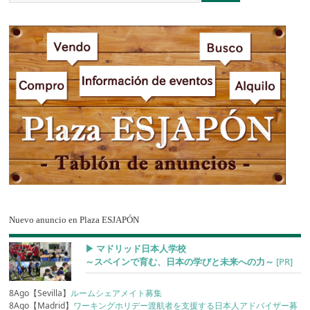
Nuevo anuncio en Plaza ESJAPÓN
▶︎ マドリッド日本人学校
～スペインで育む、日本の学びと未来への力～
[PR]
8Ago【Sevilla】
ルームシェアメイト募集
8Ago【Madrid】
ワーキングホリデー渡航者を支援する日本人アドバイザー募