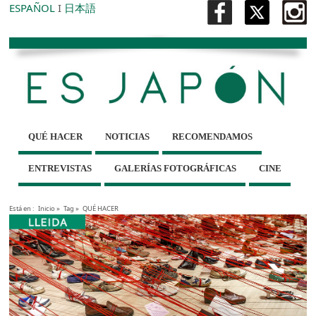
ESPAÑOL
I
日本語
QUÉ HACER
NOTICIAS
RECOMENDAMOS
ENTREVISTAS
GALERÍAS FOTOGRÁFICAS
CINE
Está en :
Inicio
»
Tag »
QUÉ HACER