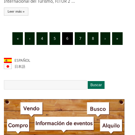
Internacional del Turismo, FITUR 2 ...
Leer más »
«
‹
4
5
6
7
8
›
»
ESPAÑOL
日本語