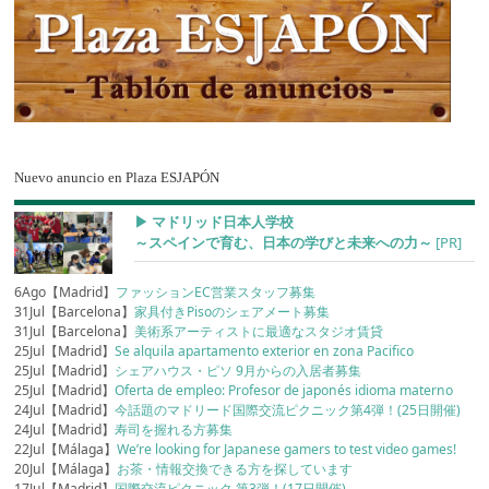
Nuevo anuncio en Plaza ESJAPÓN
▶︎ マドリッド日本人学校
～スペインで育む、日本の学びと未来への力～
[PR]
6Ago【Madrid】
ファッションEC営業スタッフ募集
31Jul【Barcelona】
家具付きPisoのシェアメート募集
31Jul【Barcelona】
美術系アーティストに最適なスタジオ賃貸
25Jul【Madrid】
Se alquila apartamento exterior en zona Pacifico
25Jul【Madrid】
シェアハウス・ピソ 9月からの入居者募集
25Jul【Madrid】
Oferta de empleo: Profesor de japonés idioma materno
24Jul【Madrid】
今話題のマドリード国際交流ピクニック第4弾！(25日開催)
24Jul【Madrid】
寿司を握れる方募集
22Jul【Málaga】
We’re looking for Japanese gamers to test video games!
20Jul【Málaga】
お茶・情報交換できる方を探しています
17Jul【Madrid】
国際交流ピクニック 第3弾！(17日開催)