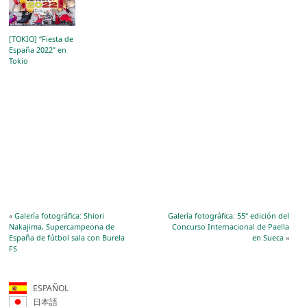
[TOKIO] “Fiesta de
España 2022” en
Tokio
«
Galería fotográfica: Shiori
Galería fotográfica: 55ª edición del
Nakajima, Supercampeona de
Concurso Internacional de Paella
España de fútbol sala con Burela
en Sueca
»
FS
ESPAÑOL
日本語