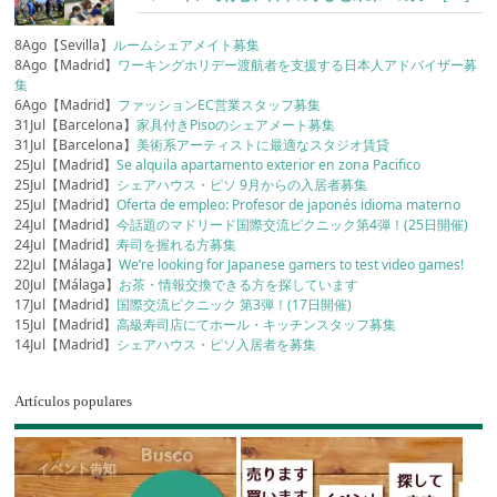
8Ago【Sevilla】
ルームシェアメイト募集
8Ago【Madrid】
ワーキングホリデー渡航者を支援する日本人アドバイザー募
集
6Ago【Madrid】
ファッションEC営業スタッフ募集
31Jul【Barcelona】
家具付きPisoのシェアメート募集
31Jul【Barcelona】
美術系アーティストに最適なスタジオ賃貸
25Jul【Madrid】
Se alquila apartamento exterior en zona Pacifico
25Jul【Madrid】
シェアハウス・ピソ 9月からの入居者募集
25Jul【Madrid】
Oferta de empleo: Profesor de japonés idioma materno
24Jul【Madrid】
今話題のマドリード国際交流ピクニック第4弾！(25日開催)
24Jul【Madrid】
寿司を握れる方募集
22Jul【Málaga】
We’re looking for Japanese gamers to test video games!
20Jul【Málaga】
お茶・情報交換できる方を探しています
17Jul【Madrid】
国際交流ピクニック 第3弾！(17日開催)
15Jul【Madrid】
高級寿司店にてホール・キッチンスタッフ募集
14Jul【Madrid】
シェアハウス・ピソ入居者を募集
Artículos populares