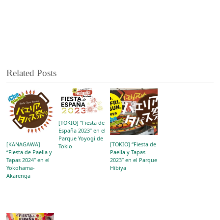
Related Posts
[TOKIO] “Fiesta de
España 2023” en el
Parque Yoyogi de
[KANAGAWA]
[TOKIO] “Fiesta de
Tokio
“Fiesta de Paella y
Paella y Tapas
Tapas 2024” en el
2023” en el Parque
Yokohama-
Hibiya
Akarenga