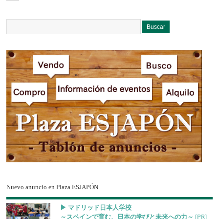
Nuevo anuncio en Plaza ESJAPÓN
▶︎ マドリッド日本人学校
～スペインで育む、日本の学びと未来への力～
[PR]