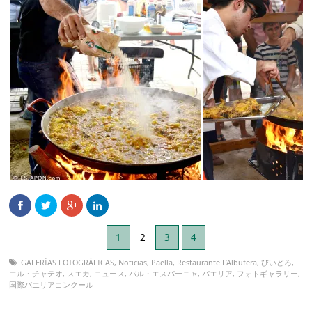
1
2
3
4
GALERÍAS FOTOGRÁFICAS
,
Noticias
,
Paella
,
Restaurante L’Albufera
,
びいどろ
,
エル・チャテオ
,
スエカ
,
ニュース
,
バル・エスパーニャ
,
パエリア
,
フォトギャラリー
,
国際パエリアコンクール