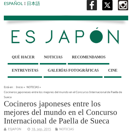
ESPAÑOL
I
日本語
QUÉ HACER
NOTICIAS
RECOMENDAMOS
ENTREVISTAS
GALERÍAS FOTOGRÁFICAS
CINE
Está en :
Inicio
»
NOTICIAS
»
Cocineros japoneses entre los mejores del mundo en el Concurso Internacional de Paella de
Sueca
Cocineros japoneses entre los
mejores del mundo en el Concurso
Internacional de Paella de Sueca
ESJAPON
18, sep, 2015
NOTICIAS