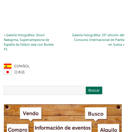
«
Galería fotográfica: Shiori
Galería fotográfica: 55ª edición del
Nakajima, Supercampeona de
Concurso Internacional de Paella
España de fútbol sala con Burela
en Sueca
»
FS
ESPAÑOL
日本語