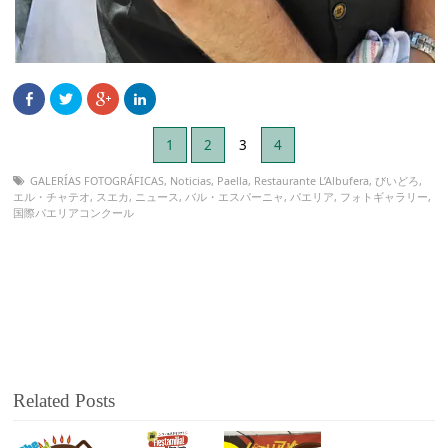
1
2
3
4
GALERÍAS FOTOGRÁFICAS
,
Noticias
,
Paella
,
Restaurante L’Albufera
,
びいどろ
,
エル・チャテオ
,
スエカ
,
ニュース
,
バル・エスパーニャ
,
パエリア
,
フォトギャラリー
,
国際パエリアコンクール
Related Posts