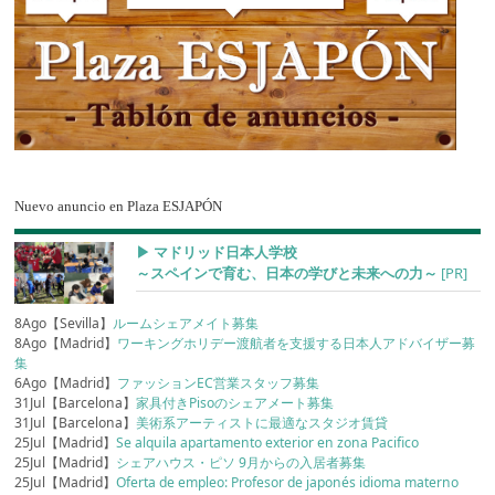
Nuevo anuncio en Plaza ESJAPÓN
▶︎ マドリッド日本人学校
～スペインで育む、日本の学びと未来への力～
[PR]
8Ago【Sevilla】
ルームシェアメイト募集
8Ago【Madrid】
ワーキングホリデー渡航者を支援する日本人アドバイザー募
集
6Ago【Madrid】
ファッションEC営業スタッフ募集
31Jul【Barcelona】
家具付きPisoのシェアメート募集
31Jul【Barcelona】
美術系アーティストに最適なスタジオ賃貸
25Jul【Madrid】
Se alquila apartamento exterior en zona Pacifico
25Jul【Madrid】
シェアハウス・ピソ 9月からの入居者募集
25Jul【Madrid】
Oferta de empleo: Profesor de japonés idioma materno