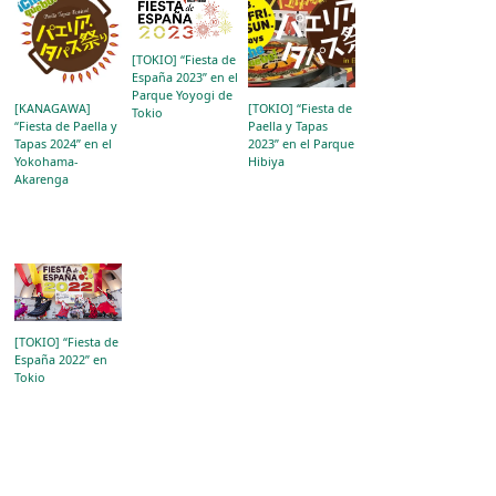
[TOKIO] “Fiesta de
España 2023” en el
Parque Yoyogi de
[KANAGAWA]
[TOKIO] “Fiesta de
Tokio
“Fiesta de Paella y
Paella y Tapas
Tapas 2024” en el
2023” en el Parque
Yokohama-
Hibiya
Akarenga
[TOKIO] “Fiesta de
España 2022” en
Tokio