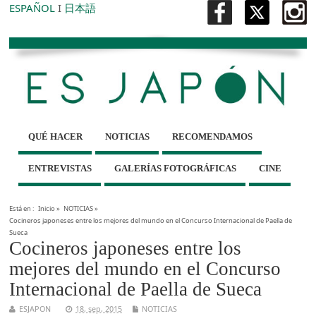
ESPAÑOL
I
日本語
QUÉ HACER
NOTICIAS
RECOMENDAMOS
ENTREVISTAS
GALERÍAS FOTOGRÁFICAS
CINE
Está en :
Inicio
»
NOTICIAS
»
Cocineros japoneses entre los mejores del mundo en el Concurso Internacional de Paella de
Sueca
Cocineros japoneses entre los
mejores del mundo en el Concurso
Internacional de Paella de Sueca
ESJAPON
18, sep, 2015
NOTICIAS