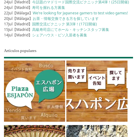
24Jul【Madrid】
今話題のマドリード国際交流ピクニック第4弾！(25日開催)
24Jul【Madrid】
寿司を握れる方募集
22Jul【Málaga】
We’re looking for Japanese gamers to test video games!
20Jul【Málaga】
お茶・情報交換できる方を探しています
17Jul【Madrid】
国際交流ピクニック 第3弾！(17日開催)
15Jul【Madrid】
高級寿司店にてホール・キッチンスタッフ募集
14Jul【Madrid】
シェアハウス・ピソ入居者を募集
Artículos populares