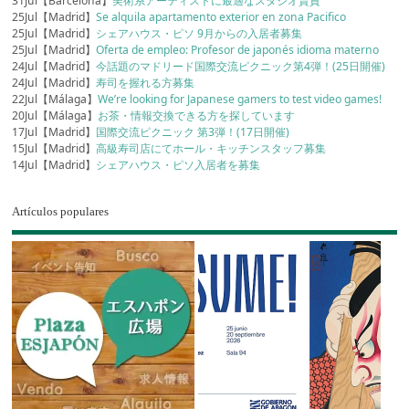
31Jul【Barcelona】
美術系アーティストに最適なスタジオ賃貸
25Jul【Madrid】
Se alquila apartamento exterior en zona Pacifico
25Jul【Madrid】
シェアハウス・ピソ 9月からの入居者募集
25Jul【Madrid】
Oferta de empleo: Profesor de japonés idioma materno
24Jul【Madrid】
今話題のマドリード国際交流ピクニック第4弾！(25日開催)
24Jul【Madrid】
寿司を握れる方募集
22Jul【Málaga】
We’re looking for Japanese gamers to test video games!
20Jul【Málaga】
お茶・情報交換できる方を探しています
17Jul【Madrid】
国際交流ピクニック 第3弾！(17日開催)
15Jul【Madrid】
高級寿司店にてホール・キッチンスタッフ募集
14Jul【Madrid】
シェアハウス・ピソ入居者を募集
Artículos populares