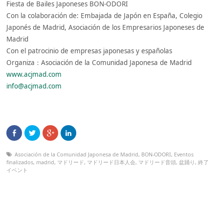
Fiesta de Bailes Japoneses BON-ODORI
Con la colaboración de: Embajada de Japón en España, Colegio
Japonés de Madrid, Asociación de los Empresarios Japoneses de
Madrid
Con el patrocinio de empresas japonesas y españolas
Organiza：Asociación de la Comunidad Japonesa de Madrid
www.acjmad.com
info@acjmad.com
Asociación de la Comunidad Japonesa de Madrid
,
BON-ODORI
,
Eventos
finalizados
,
madrid
,
マドリード
,
マドリード日本人会
,
マドリード音頭
,
盆踊り
,
終了
イベント