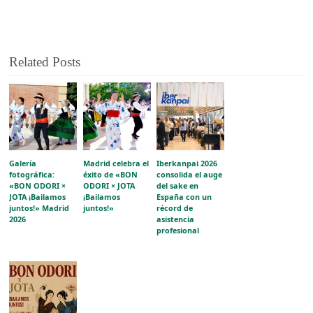
Related Posts
Galería
Madrid celebra el
Iberkanpai 2026
fotográfica:
éxito de «BON
consolida el auge
«BON ODORI ×
ODORI × JOTA
del sake en
JOTA ¡Bailamos
¡Bailamos
España con un
juntos!» Madrid
juntos!»
récord de
2026
asistencia
profesional