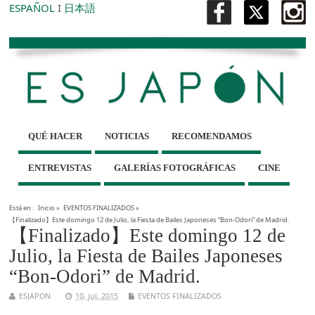
ESPAÑOL
I
日本語
QUÉ HACER
NOTICIAS
RECOMENDAMOS
ENTREVISTAS
GALERÍAS FOTOGRÁFICAS
CINE
Está en :
Inicio
»
EVENTOS FINALIZADOS
»
【Finalizado】Este domingo 12 de Julio, la Fiesta de Bailes Japoneses “Bon-Odori” de Madrid.
【Finalizado】Este domingo 12 de
Julio, la Fiesta de Bailes Japoneses
“Bon-Odori” de Madrid.
ESJAPON
10, jul, 2015
EVENTOS FINALIZADOS