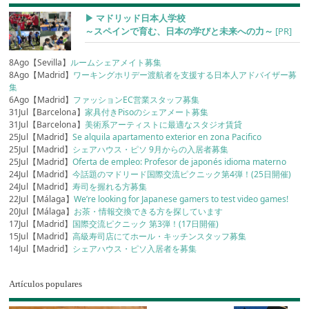
▶︎ マドリッド日本人学校
～スペインで育む、日本の学びと未来への力～
[PR]
8Ago【Sevilla】
ルームシェアメイト募集
8Ago【Madrid】
ワーキングホリデー渡航者を支援する日本人アドバイザー募
集
6Ago【Madrid】
ファッションEC営業スタッフ募集
31Jul【Barcelona】
家具付きPisoのシェアメート募集
31Jul【Barcelona】
美術系アーティストに最適なスタジオ賃貸
25Jul【Madrid】
Se alquila apartamento exterior en zona Pacifico
25Jul【Madrid】
シェアハウス・ピソ 9月からの入居者募集
25Jul【Madrid】
Oferta de empleo: Profesor de japonés idioma materno
24Jul【Madrid】
今話題のマドリード国際交流ピクニック第4弾！(25日開催)
24Jul【Madrid】
寿司を握れる方募集
22Jul【Málaga】
We’re looking for Japanese gamers to test video games!
20Jul【Málaga】
お茶・情報交換できる方を探しています
17Jul【Madrid】
国際交流ピクニック 第3弾！(17日開催)
15Jul【Madrid】
高級寿司店にてホール・キッチンスタッフ募集
14Jul【Madrid】
シェアハウス・ピソ入居者を募集
Artículos populares