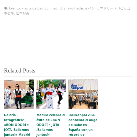
Evento
,
Flauta de bambú
,
madrid
,
Shaku-hachi
,
イベント
,
マドリード
,
尺八
,
辻
本公平
,
辻本好美
Related Posts
Galería
Madrid celebra el
Iberkanpai 2026
fotográfica:
éxito de «BON
consolida el auge
«BON ODORI ×
ODORI × JOTA
del sake en
JOTA ¡Bailamos
¡Bailamos
España con un
juntos!» Madrid
juntos!»
récord de