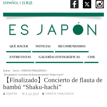
ESPAÑOL
I
日本語
QUÉ HACER
NOTICIAS
RECOMENDAMOS
ENTREVISTAS
GALERÍAS FOTOGRÁFICAS
CINE
Está en :
Inicio
»
EVENTOS FINALIZADOS
»
【Finalizado】Concierto de flauta de bambú “Shaku-hachi”
【Finalizado】Concierto de flauta de
bambú “Shaku-hachi”
ESJAPON
9, jul, 2014
EVENTOS FINALIZADOS