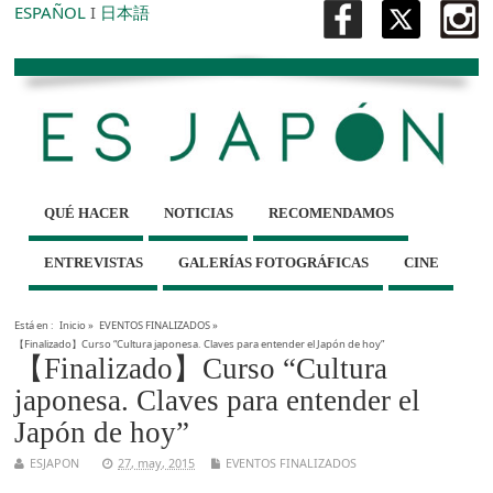
ESPAÑOL
I
日本語
QUÉ HACER
NOTICIAS
RECOMENDAMOS
ENTREVISTAS
GALERÍAS FOTOGRÁFICAS
CINE
Está en :
Inicio
»
EVENTOS FINALIZADOS
»
【Finalizado】Curso “Cultura japonesa. Claves para entender el Japón de hoy”
【Finalizado】Curso “Cultura
japonesa. Claves para entender el
Japón de hoy”
ESJAPON
27, may, 2015
EVENTOS FINALIZADOS