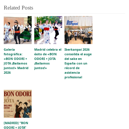
Related Posts
Galería
Madrid celebra el
Iberkanpai 2026
fotográfica:
éxito de «BON
consolida el auge
«BON ODORI ×
ODORI × JOTA
del sake en
JOTA ¡Bailamos
¡Bailamos
España con un
juntos!» Madrid
juntos!»
récord de
2026
asistencia
profesional
[MADRID] “BON
ODORI × JOTA”