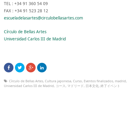
TEL : +34 91 360 54 09
FAX : +34 91 523 28 12
escueladelasartes@circulobellasartes.com
Círculo de Bellas Artes
Universidad Carlos III de Madrid
Círculo de Bellas Artes
,
Cultura japonesa
,
Curso
,
Eventos finalizados
,
madrid
,
Universidad Carlos III de Madrid
,
コース
,
マドリード
,
日本文化
,
終了イベント