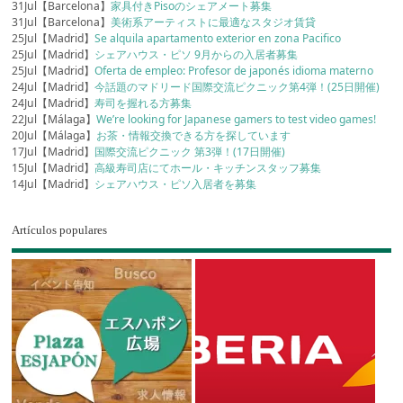
31Jul【Barcelona】
家具付きPisoのシェアメート募集
31Jul【Barcelona】
美術系アーティストに最適なスタジオ賃貸
25Jul【Madrid】
Se alquila apartamento exterior en zona Pacifico
25Jul【Madrid】
シェアハウス・ピソ 9月からの入居者募集
25Jul【Madrid】
Oferta de empleo: Profesor de japonés idioma materno
24Jul【Madrid】
今話題のマドリード国際交流ピクニック第4弾！(25日開催)
24Jul【Madrid】
寿司を握れる方募集
22Jul【Málaga】
We’re looking for Japanese gamers to test video games!
20Jul【Málaga】
お茶・情報交換できる方を探しています
17Jul【Madrid】
国際交流ピクニック 第3弾！(17日開催)
15Jul【Madrid】
高級寿司店にてホール・キッチンスタッフ募集
14Jul【Madrid】
シェアハウス・ピソ入居者を募集
Artículos populares