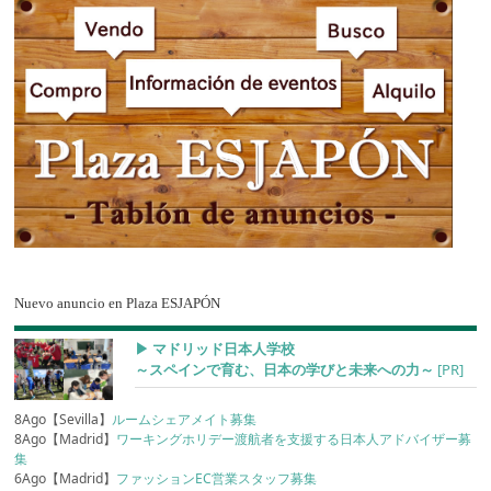
Nuevo anuncio en Plaza ESJAPÓN
▶︎ マドリッド日本人学校
～スペインで育む、日本の学びと未来への力～
[PR]
8Ago【Sevilla】
ルームシェアメイト募集
8Ago【Madrid】
ワーキングホリデー渡航者を支援する日本人アドバイザー募
集
6Ago【Madrid】
ファッションEC営業スタッフ募集