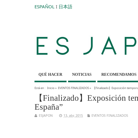
ESPAÑOL
I
日本語
QUÉ HACER
NOTICIAS
RECOMENDAMOS
Está en :
Inicio
»
EVENTOS FINALIZADOS
»
【Finalizado】Exposición temporal
【Finalizado】Exposición temp
España”
ESJAPON
13, abr, 2015
EVENTOS FINALIZADOS