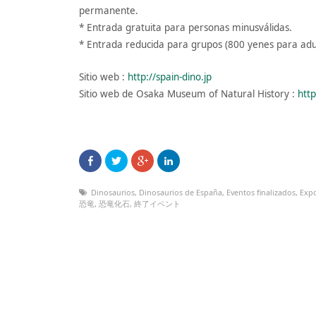
permanente.
* Entrada gratuita para personas minusválidas.
* Entrada reducida para grupos (800 yenes para adul
Sitio web :
http://spain-dino.jp
Sitio web de Osaka Museum of Natural History :
htt
Dinosaurios
,
Dinosaurios de España
,
Eventos finalizados
,
Expo
恐竜
,
恐竜化石
,
終了イベント