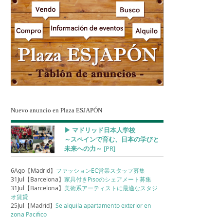
Nuevo anuncio en Plaza ESJAPÓN
▶︎ マドリッド日本人学校
～スペインで育む、日本の学びと
未来への力～
[PR]
6Ago【Madrid】
ファッションEC営業スタッフ募集
31Jul【Barcelona】
家具付きPisoのシェアメート募集
31Jul【Barcelona】
美術系アーティストに最適なスタジ
オ賃貸
25Jul【Madrid】
Se alquila apartamento exterior en
zona Pacifico