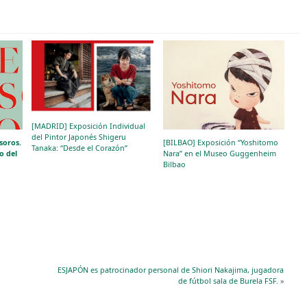
[MADRID] Exposición Individual
del Pintor Japonés Shigeru
soros.
[BILBAO] Exposición “Yoshitomo
Tanaka: “Desde el Corazón”
o del
Nara” en el Museo Guggenheim
Bilbao
ESJAPÓN es patrocinador personal de Shiori Nakajima, jugadora
de fútbol sala de Burela FSF.
»