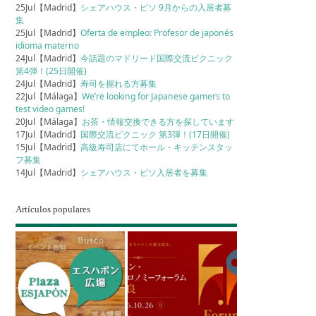
25Jul【Madrid】
シェアハウス・ピソ 9月からの入居者募
集
25Jul【Madrid】
Oferta de empleo: Profesor de japonés
idioma materno
24Jul【Madrid】
今話題のマドリード国際交流ピクニック
第4弾！(25日開催)
24Jul【Madrid】
寿司を握れる方募集
22Jul【Málaga】
We’re looking for Japanese gamers to
test video games!
20Jul【Málaga】
お茶・情報交換できる方を探しています
17Jul【Madrid】
国際交流ピクニック 第3弾！(17日開催)
15Jul【Madrid】
高級寿司店にてホール・キッチンスタッ
フ募集
14Jul【Madrid】
シェアハウス・ピソ入居者を募集
Artículos populares