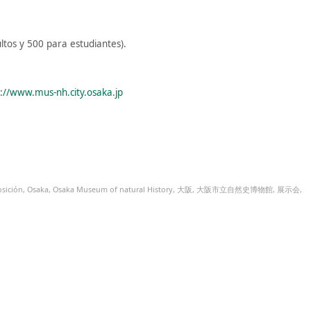
tos y 500 para estudiantes).
p://www.mus-nh.city.osaka.jp
sición
,
Osaka
,
Osaka Museum of natural History
,
大阪
,
大阪市立自然史博物館
,
展示会
,