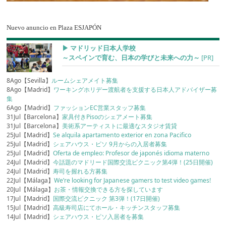
Nuevo anuncio en Plaza ESJAPÓN
▶︎ マドリッド日本人学校
～スペインで育む、日本の学びと未来への力～
[PR]
8Ago【Sevilla】
ルームシェアメイト募集
8Ago【Madrid】
ワーキングホリデー渡航者を支援する日本人アドバイザー募
集
6Ago【Madrid】
ファッションEC営業スタッフ募集
31Jul【Barcelona】
家具付きPisoのシェアメート募集
31Jul【Barcelona】
美術系アーティストに最適なスタジオ賃貸
25Jul【Madrid】
Se alquila apartamento exterior en zona Pacifico
25Jul【Madrid】
シェアハウス・ピソ 9月からの入居者募集
25Jul【Madrid】
Oferta de empleo: Profesor de japonés idioma materno
24Jul【Madrid】
今話題のマドリード国際交流ピクニック第4弾！(25日開催)
24Jul【Madrid】
寿司を握れる方募集
22Jul【Málaga】
We’re looking for Japanese gamers to test video games!
20Jul【Málaga】
お茶・情報交換できる方を探しています
17Jul【Madrid】
国際交流ピクニック 第3弾！(17日開催)
15Jul【Madrid】
高級寿司店にてホール・キッチンスタッフ募集
14Jul【Madrid】
シェアハウス・ピソ入居者を募集