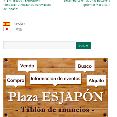
«
【Finalizado】Exposición
Desembarca en Japón la pastelería
temporal “Dinosaurios maravillosos
gourmet Mallorca.
»
de España”
ESPAÑOL
日本語