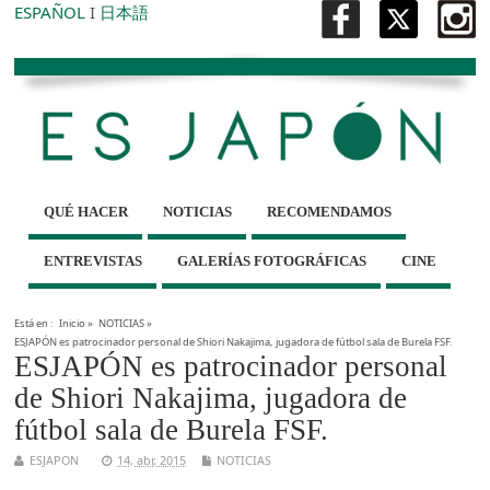
ESPAÑOL
I
日本語
QUÉ HACER
NOTICIAS
RECOMENDAMOS
ENTREVISTAS
GALERÍAS FOTOGRÁFICAS
CINE
Está en :
Inicio
»
NOTICIAS
»
ESJAPÓN es patrocinador personal de Shiori Nakajima, jugadora de fútbol sala de Burela FSF.
ESJAPÓN es patrocinador personal
de Shiori Nakajima, jugadora de
fútbol sala de Burela FSF.
ESJAPON
14, abr, 2015
NOTICIAS