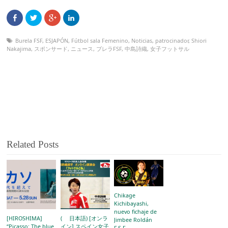
Burela FSF
,
ESJAPÓN
,
Fútbol sala Femenino
,
Noticias
,
patrocinador
,
Shiori
Nakajima
,
スポンサード
,
ニュース
,
ブレラFSF
,
中島詩織
,
女子フットサル
Related Posts
Chikage
Kichibayashi,
nuevo fichaje de
[HIROSHIMA]
( 日本語) [オンラ
Jimbee Roldán
“Picasso: The blue
イン] スペイン女子
F.S.F