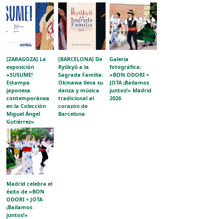
[ZARAGOZA] La
[BARCELONA] De
Galería
exposición
Ryūkyū a la
fotográfica:
«SUSUME!
Sagrada Familia:
«BON ODORI ×
Estampa
Okinawa lleva su
JOTA ¡Bailamos
japonesa
danza y música
juntos!» Madrid
contemporánea
tradicional al
2026
en la Colección
corazón de
Miguel Ángel
Barcelona
Gutiérrez»
acerca la
evolución del
grabado japonés
al público
aragonés
Madrid celebra el
éxito de «BON
ODORI × JOTA
¡Bailamos
juntos!»