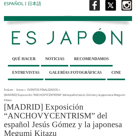
ESPAÑOL
I
日本語
QUÉ HACER
NOTICIAS
RECOMENDAMOS
ENTREVISTAS
GALERÍAS FOTOGRÁFICAS
CINE
Está en :
Inicio
»
EVENTOS FINALIZADOS
»
[MADRID] Exposición “ANCHOVYCENTRISM” del español Jesús Gómez y la japonesa Megumi
Kitazu
[MADRID] Exposición
“ANCHOVYCENTRISM” del
español Jesús Gómez y la japonesa
Megumi Kitazu