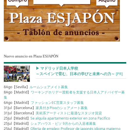
Nuevo anuncio en Plaza ESJAPÓN
▶︎ マドリッド日本人学校
～スペインで育む、日本の学びと未来への力～
[PR]
8Ago【Sevilla】
ルームシェアメイト募集
8Ago【Madrid】
ワーキングホリデー渡航者を支援する日本人アドバイザー募
集
6Ago【Madrid】
ファッションEC営業スタッフ募集
31Jul【Barcelona】
家具付きPisoのシェアメート募集
31Jul【Barcelona】
美術系アーティストに最適なスタジオ賃貸
25Jul【Madrid】
Se alquila apartamento exterior en zona Pacifico
25Jul【Madrid】
シェアハウス・ピソ 9月からの入居者募集
25Jul【Madrid】
Oferta de empleo: Profesor de japonés idioma materno