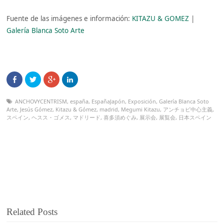
Fuente de las imágenes e información:
KITAZU & GOMEZ
|
Galería Blanca Soto Arte
ANCHOVYCENTRISM
,
españa
,
EspañaJapón
,
Exposición
,
Galería Blanca Soto
Arte
,
Jesús Gómez
,
Kitazu & Gómez
,
madrid
,
Megumi Kitazu
,
アンチョビ中心主義
,
スペイン
,
ヘスス・ゴメス
,
マドリード
,
喜多須めぐみ
,
展示会
,
展覧会
,
日本スペイン
Related Posts