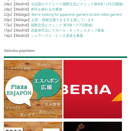
24Jul【Madrid】
今話題のマドリード国際交流ピクニック第4弾！(25日開催)
24Jul【Madrid】
寿司を握れる方募集
22Jul【Málaga】
We’re looking for Japanese gamers to test video games!
20Jul【Málaga】
お茶・情報交換できる方を探しています
17Jul【Madrid】
国際交流ピクニック 第3弾！(17日開催)
15Jul【Madrid】
高級寿司店にてホール・キッチンスタッフ募集
14Jul【Madrid】
シェアハウス・ピソ入居者を募集
Artículos populares